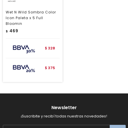
Wet N Wild Sombra Color
Icon Paleta x 5 Full
Bloomin
469
$
328
$
375
$
Newsletter
¡Suscribite y recibí todas nuestras novedades!