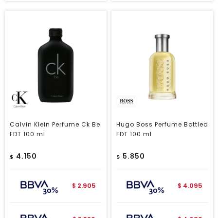
Calvin Klein Perfume Ck Be
Hugo Boss Perfume Bottled
EDT 100 ml
EDT 100 ml
4.150
5.850
$
$
2.905
4.095
$
$