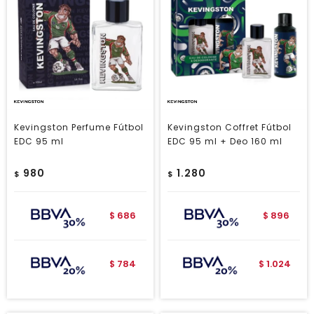
Kevingston Perfume Fútbol
Kevingston Coffret Fútbol
EDC 95 ml
EDC 95 ml + Deo 160 ml
980
1.280
$
$
686
896
$
$
784
1.024
$
$