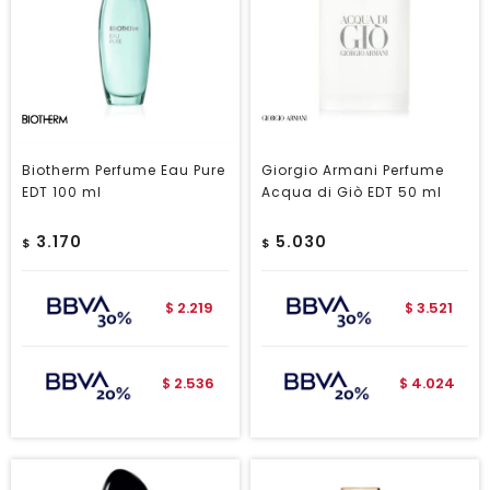
Biotherm Perfume Eau Pure
Giorgio Armani Perfume
EDT 100 ml
Acqua di Giò EDT 50 ml
3.170
5.030
$
$
2.219
3.521
$
$
2.536
4.024
$
$