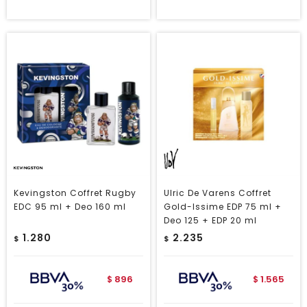
Kevingston Coffret Rugby
Ulric De Varens Coffret
EDC 95 ml + Deo 160 ml
Gold-Issime EDP 75 ml +
Deo 125 + EDP 20 ml
1.280
2.235
$
$
896
1.565
$
$