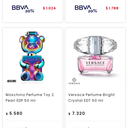
1.024
1.788
$
$
Moschino Perfume Toy 2
Versace Perfume Bright
Pearl EDP 50 ml
Crystal EDT 50 ml
5.580
7.320
$
$