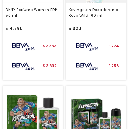
DKNY Perfume Women EDP
Kevingston Desodorante
50 ml
Keep Wild 160 ml
4.790
320
$
$
3.353
224
$
$
3.832
256
$
$