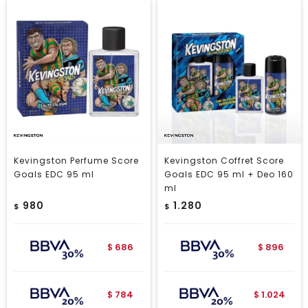
Kevingston Perfume Score
Kevingston Coffret Score
Goals EDC 95 ml
Goals EDC 95 ml + Deo 160
ml
980
1.280
$
$
686
896
$
$
784
1.024
$
$