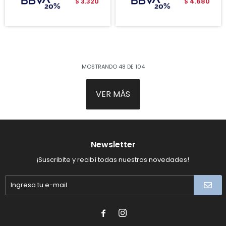
3.320
4.680
$
$
MOSTRANDO
48
DE
104
VER MÁS
Newsletter
¡Suscribite y recibí todas nuestras novedades!

