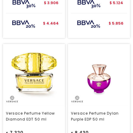
3.906
5.124
$
$
4.464
5.856
$
$
Versace Perfume Yellow
Versace Perfume Dylan
Diamond EDT 50 ml
Purple EDP 50 ml
7.320
8.430