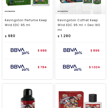
Kevingston Perfume Keep
Kevingston Coffret Keep
Wild EDC 95 ml
Wild EDC 95 ml + Deo 160
ml
980
1.280
$
$
686
896
$
$
784
1.024
$
$