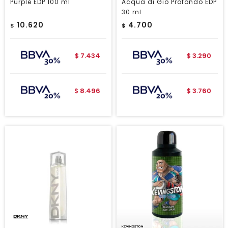
Purple EDP 100 ml
Acqua di Giò Profondo EDP
30 ml
10.620
4.700
$
$
7.434
3.290
$
$
8.496
3.760
$
$