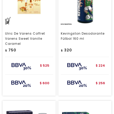
Ulric De Varens Coffret
Kevingston Desodorante
Varens Sweet Vanille
Fútbol 160 ml
Caramel
750
320
$
$
525
224
$
$
600
256
$
$