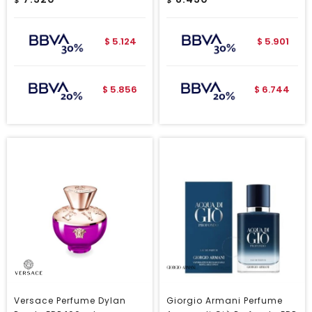
$
$
5.124
5.901
$
$
5.856
6.744
$
$
Versace Perfume Dylan
Giorgio Armani Perfume