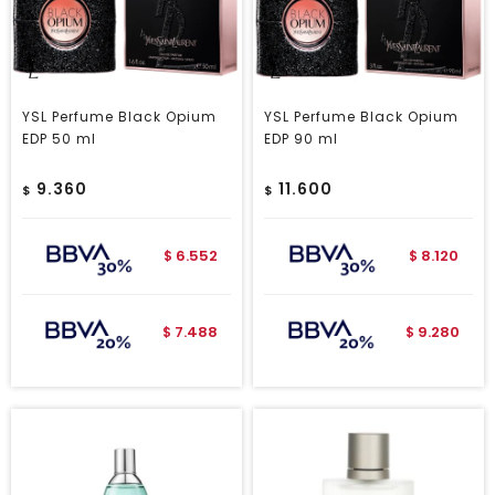
YSL Perfume Black Opium
YSL Perfume Black Opium
EDP 50 ml
EDP 90 ml
9.360
11.600
$
$
6.552
8.120
$
$
7.488
9.280
$
$