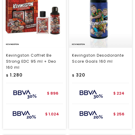
Kevingston Coffret Be
Kevingston Desodorante
Strong EDC 95 ml + Deo
Score Goals 160 ml
160 ml
1.280
320
$
$
896
224
$
$
1.024
256
$
$