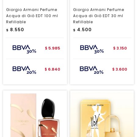
Giorgio Armani Perfume
Giorgio Armani Perfume
Acqua di Giò EDT 100 ml
Acqua di Giò EDT 30 ml
Refillable
Refillable
8.550
4.500
$
$
5.985
3.150
$
$
6.840
3.600
$
$