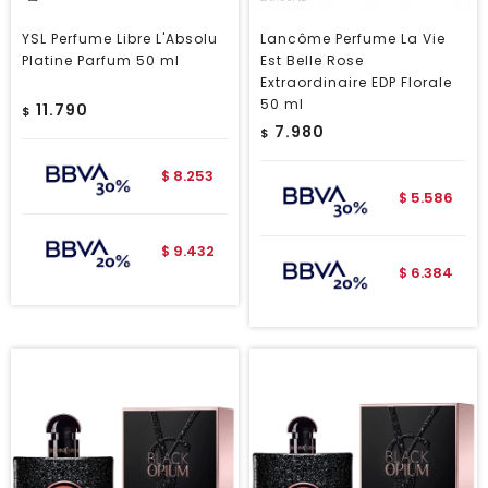
YSL Perfume Libre L'Absolu
Lancôme Perfume La Vie
Platine Parfum 50 ml
Est Belle Rose
Extraordinaire EDP Florale
50 ml
11.790
$
7.980
$
8.253
$
5.586
$
9.432
$
6.384
$