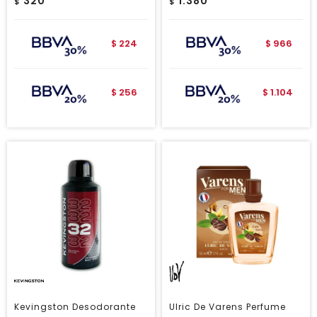
320
1.380
$
$
224
966
$
$
256
1.104
$
$
Kevingston Desodorante
Ulric De Varens Perfume