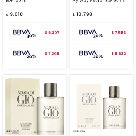
EDP 100 ml
My Way Nectar EDP 90 ml
9.010
10.790
$
$
6.307
7.553
$
$
7.208
8.632
$
$