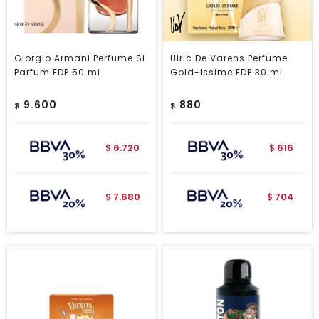
Giorgio Armani Perfume SI
Ulric De Varens Perfume
Parfum EDP 50 ml
Gold-Issime EDP 30 ml
9.600
880
$
$
6.720
616
$
$
7.680
704
$
$