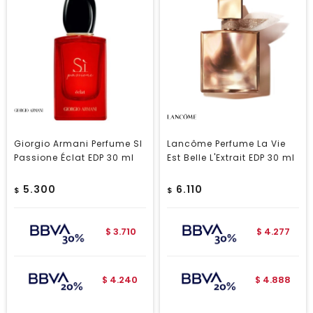
Giorgio Armani Perfume SI
Lancôme Perfume La Vie
Passione Éclat EDP 30 ml
Est Belle L'Extrait EDP 30 ml
5.300
6.110
$
$
3.710
4.277
$
$
4.240
4.888
$
$