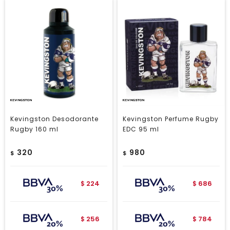
Kevingston Desodorante
Kevingston Perfume Rugby
Rugby 160 ml
EDC 95 ml
320
980
$
$
224
686
$
$
256
784
$
$