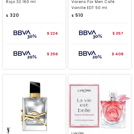
Rojo 32 160 ml
Varens For Men Café
Vanille EDT 50 ml
320
510
$
$
224
357
$
$
256
408
$
$