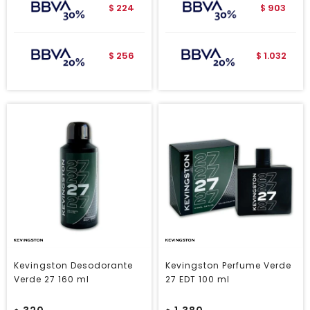
224
903
$
$
256
1.032
$
$
Kevingston Desodorante
Kevingston Perfume Verde
Verde 27 160 ml
27 EDT 100 ml