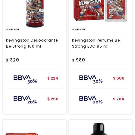
Kevingston Desodorante
Kevingston Perfume Be
Be Strong 160 ml
Strong EDC 95 ml
320
980
$
$
224
686
$
$
256
784
$
$