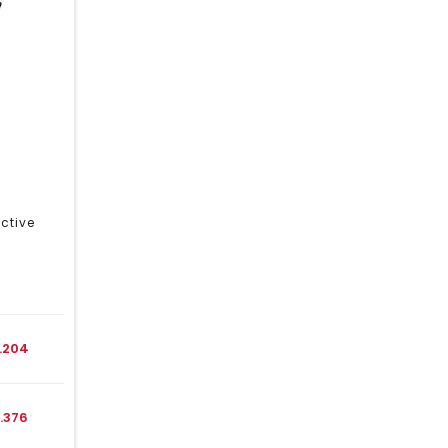
ctive
1.204
1.376