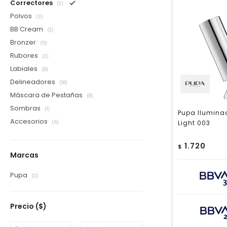
Correctores
(2)
Polvos
(3)
BB Cream
(2)
Bronzer
(5)
Rubores
(2)
Labiales
(8)
Delineadores
(18)
Máscara de Pestañas
(8)
Sombras
(1)
Pupa Iluminad
Accesorios
Light 003
(6)
1.720
$
Marcas
Pupa
(2)
Precio
($)