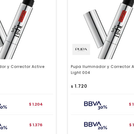
or y Corrector Active
Pupa Iluminador y Corrector A
Light 004
1.720
$
1.204
$
$
1.376
$
$