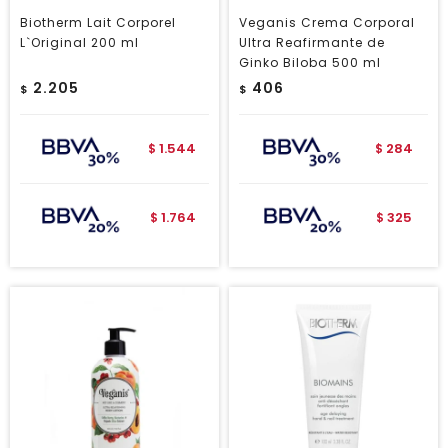
Biotherm Lait Corporel
Veganis Crema Corporal
L`Original 200 ml
Ultra Reafirmante de
Ginko Biloba 500 ml
2.205
406
$
$
1.544
284
$
$
1.764
325
$
$