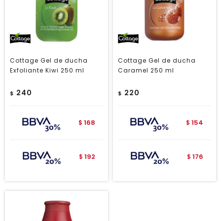
Cottage Gel de ducha
Cottage Gel de ducha
Exfoliante Kiwi 250 ml
Caramel 250 ml
240
220
$
$
168
154
$
$
192
176
$
$