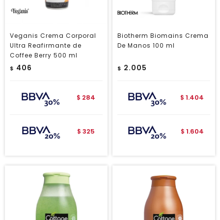
Veganis Crema Corporal
Biotherm Biomains Crema
Ultra Reafirmante de
De Manos 100 ml
Coffee Berry 500 ml
406
2.005
$
$
284
1.404
$
$
325
1.604
$
$