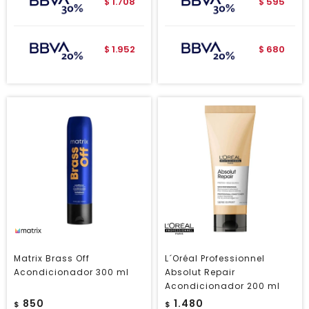
1.708
595
$
$
1.952
680
$
$
Matrix Brass Off
L´Oréal Professionnel
Acondicionador 300 ml
Absolut Repair
Acondicionador 200 ml
850
1.480
$
$