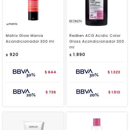
Matrix Glow Mania
Redken ACG Acidic Color
Acondicionador 300 ml
Gloss Acondicionador 300
ml
920
1.890
$
$
644
1.323
$
$
736
1.512
$
$