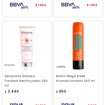
1.952
1.952
$
$
Kérastase Genesis
Matrix Mega Sleek
Fondant Renforçateur 200
Acondicionador 300 ml
ml
2.440
850
$
$