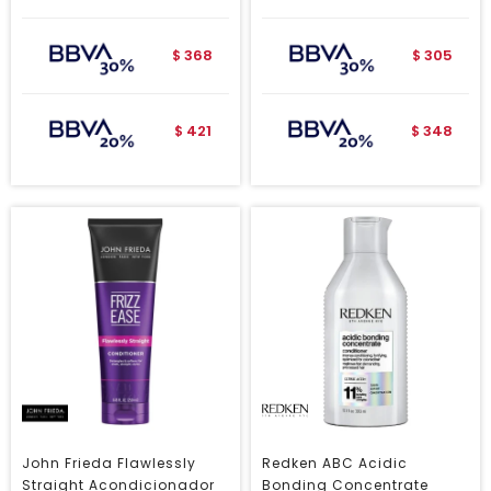
368
305
$
$
421
348
$
$
John Frieda Flawlessly
Redken ABC Acidic
Straight Acondicionador
Bonding Concentrate