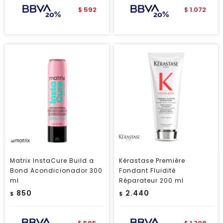
592
1.072
$
$
Matrix InstaCure Build a
Kérastase Première
Bond Acondicionador 300
Fondant Fluidité
ml
Réparateur 200 ml
850
2.440
$
$