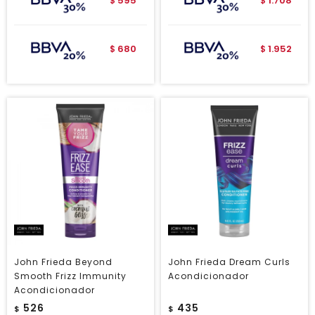
595
1.708
$
$
680
1.952
$
$
John Frieda Beyond
John Frieda Dream Curls
Smooth Frizz Immunity
Acondicionador
Acondicionador
526
435
$
$