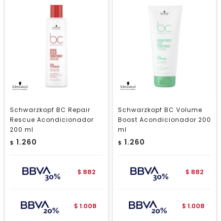
Schwarzkopf BC Repair
Schwarzkopf BC Volume
Rescue Acondicionador
Boost Acondicionador 200
200 ml
ml
1.260
1.260
$
$
882
882
$
$
1.008
1.008
$
$