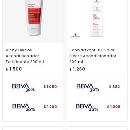
Vichy Dercos
Schwarzkopf BC Color
Acondicionador
Freeze Acondicionador
Fortificante 200 ml
200 ml
1.500
1.260
$
$
1.050
882
$
$
1.200
1.008
$
$