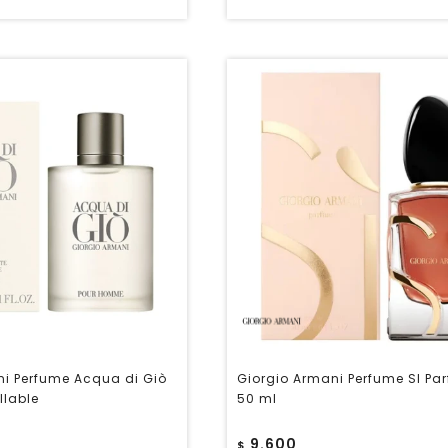
ni Perfume Acqua di Giò
Giorgio Armani Perfume SI Pa
llable
50 ml
9.600
$