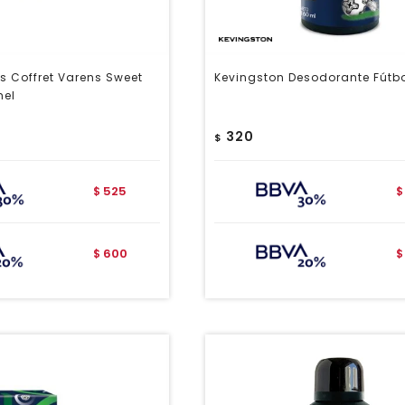
ns Coffret Varens Sweet
Kevingston Desodorante Fútbo
mel
320
$
525
$
$
600
$
$