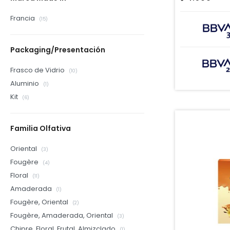
Francia
(15)
Packaging/Presentación
Frasco de Vidrio
(10)
Aluminio
(1)
Kit
(6)
Familia Olfativa
Oriental
(3)
Fougère
(4)
Floral
(11)
Amaderada
(1)
Fougère, Oriental
(2)
Fougère, Amaderada, Oriental
(3)
Chipre, Floral, Frutal, Almizclado
(1)