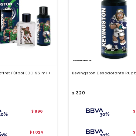
ffret Fútbol EDC 95 ml +
Kevingston Desodorante Rugb
320
$
896
$
$
1.024
$
$