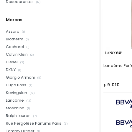
Desodorantes
(12)
Marcas
Azzaro
(1)
Biotherm
(1)
Cacharel
(1)
Calvin Klein
(2)
Diesel
(3)
Lancôme Perf
DKNY
(1)
Giorgio Armani
(11)
9.010
Hugo Boss
$
(2)
Kevingston
(22)
Lancôme
(13)
Moschino
(1)
Ralph Lauren
(7)
Rue Pergolêse Parfums Paris
(3)
Tommy Hilfiger
(1)