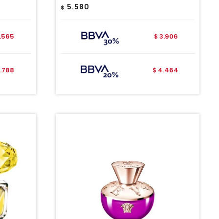
5.580
$
1.565
3.906
$
1.788
4.464
$