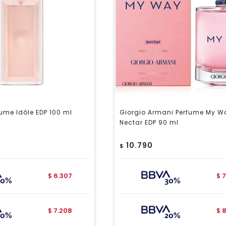
ume Idôle EDP 100 ml
Giorgio Armani Perfume My W
Nectar EDP 90 ml
10.790
$
6.307
7
$
$
7.208
8
$
$