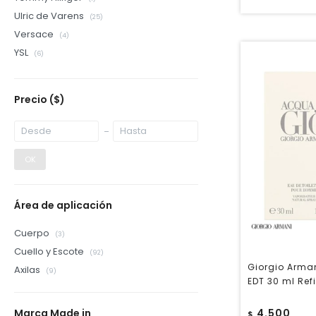
Ulric de Varens
(25)
Versace
(4)
YSL
(6)
Precio
($)
OK
Área de aplicación
Cuerpo
(3)
Cuello y Escote
(92)
Giorgio Arma
Axilas
(9)
EDT 30 ml Refi
4.500
Marca Made in
$