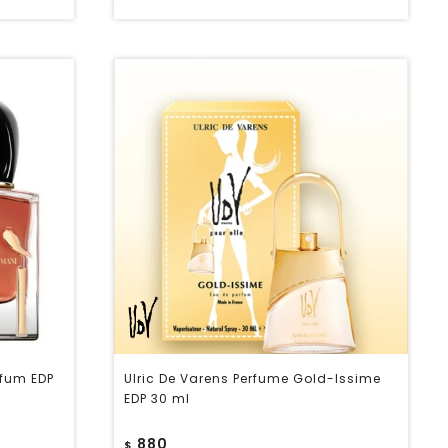
rfum EDP
Ulric De Varens Perfume Gold-Issime
EDP 30 ml
880
$