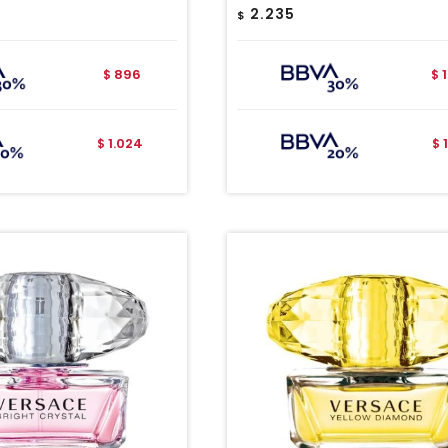
2.235
$
896
$
$
1.024
$
$