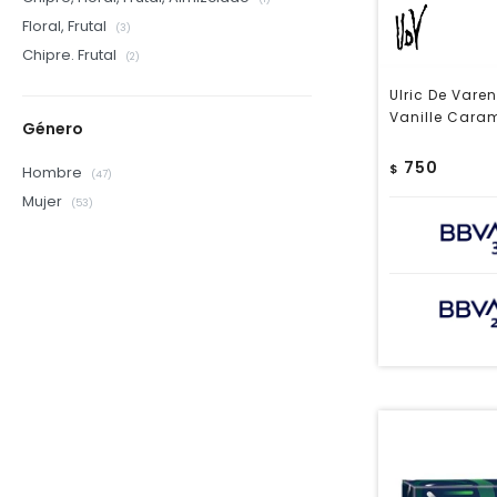
Floral, Frutal
(3)
Chipre. Frutal
(2)
Ulric De Vare
Vanille Cara
Género
750
$
Hombre
(47)
Mujer
(53)