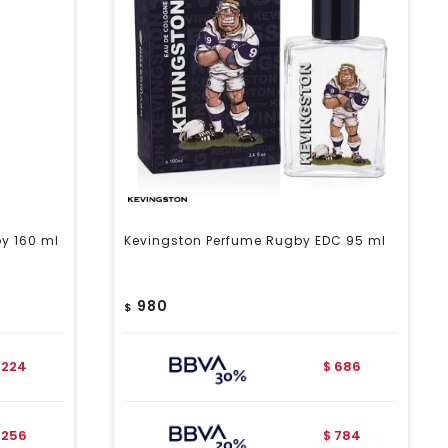
y 160 ml
Kevingston Perfume Rugby EDC 95 ml
980
$
224
686
$
256
784
$