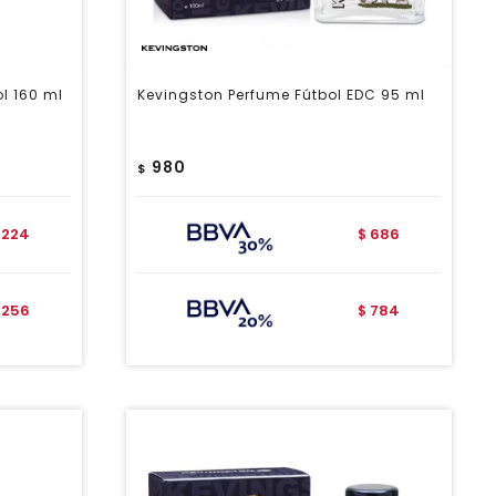
l 160 ml
Kevingston Perfume Fútbol EDC 95 ml
980
$
224
686
$
256
784
$