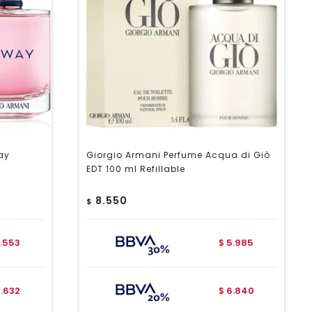
ay
Giorgio Armani Perfume Acqua di Giò
EDT 100 ml Refillable
8.550
$
.553
5.985
$
.632
6.840
$