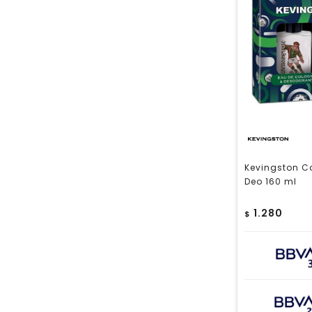
Kevingston Co
Deo 160 ml
1.280
$