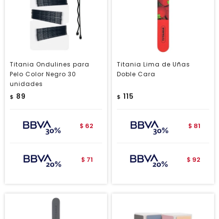
Titania Ondulines para
Titania Lima de Uñas
Pelo Color Negro 30
Doble Cara
unidades
89
115
$
$
62
81
$
$
71
92
$
$