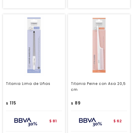
Titania Lima de Uñas
Titania Peine con Asa 20,5
cm
115
89
$
$
81
62
$
$