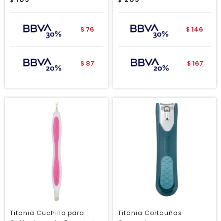
$
$
76
146
$
$
87
167
$
$
Titania Cuchillo para
Titania Cortauñas