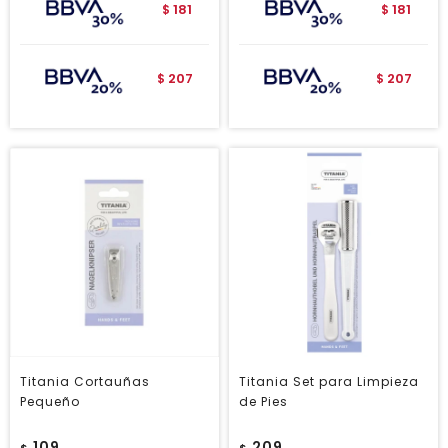
181
181
$
$
207
207
$
$
Titania Cortauñas
Titania Set para Limpieza
Pequeño
de Pies
109
209