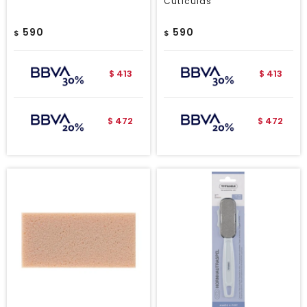
Cutículas
590
590
$
$
413
413
$
$
472
472
$
$