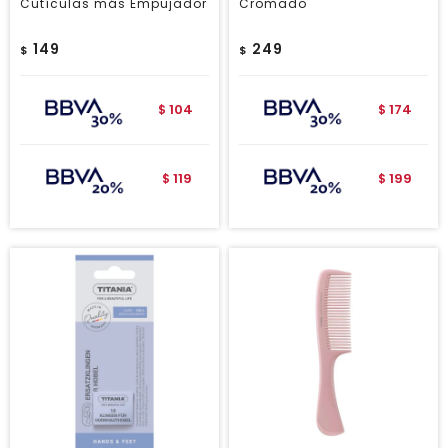
Cutículas más Empujador
Cromado
149
249
$
$
104
174
$
$
119
199
$
$