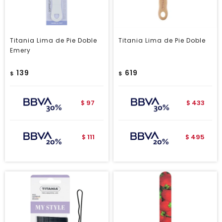
Titania Lima de Pie Doble
Titania Lima de Pie Doble
Emery
139
619
$
$
97
433
$
$
111
495
$
$