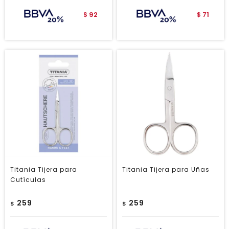
92
71
$
$
Titania Tijera para
Titania Tijera para Uñas
Cutículas
259
259
$
$