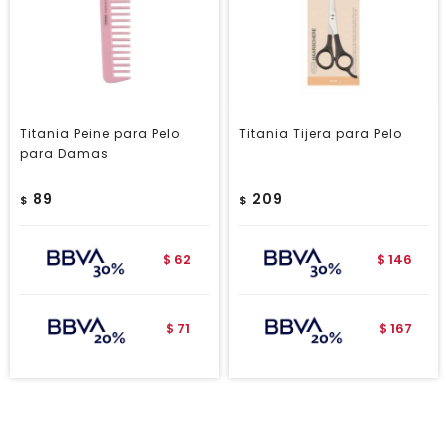
Titania Peine para Pelo
Titania Tijera para Pelo
para Damas
89
209
$
$
62
146
$
$
71
167
$
$