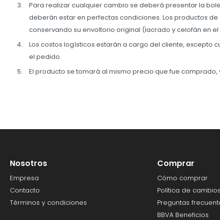
Para realizar cualquier cambio se deberá presentar la bole
deberán estar en perfectas condiciones. Los productos de
conservando su envoltorio original (lacrado y celofán en 
Los costos logísticos estarán a cargo del cliente, excepto
el pedido.
El producto se tomará al mismo precio que fue comprado, 
Nosotros
Comprar
Empresa
Cómo comprar
Contacto
Política de cambio
Términos y condiciones
Preguntas frecuent
BBVA Beneficios