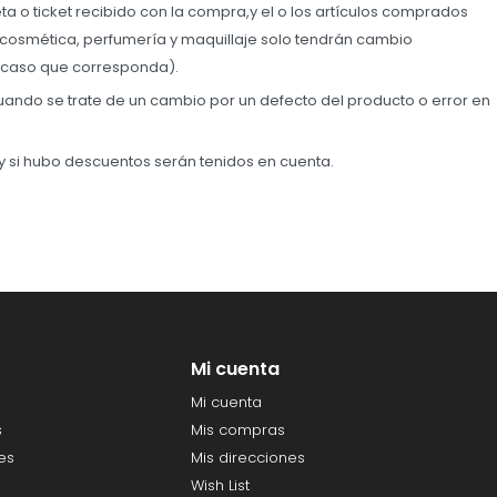
ta o ticket recibido con la compra,y el o los artículos comprados
 cosmética, perfumería y maquillaje solo tendrán cambio
el caso que corresponda).
 cuando se trate de un cambio por un defecto del producto o error en
y si hubo descuentos serán tenidos en cuenta.
Mi cuenta
Mi cuenta
s
Mis compras
es
Mis direcciones
Wish List