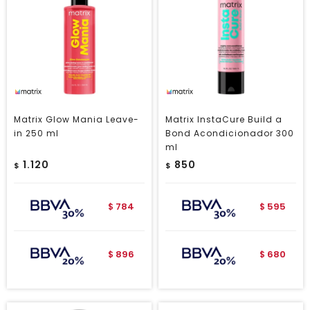
Matrix Glow Mania Leave-
Matrix InstaCure Build a
in 250 ml
Bond Acondicionador 300
ml
1.120
850
$
$
784
595
$
$
896
680
$
$