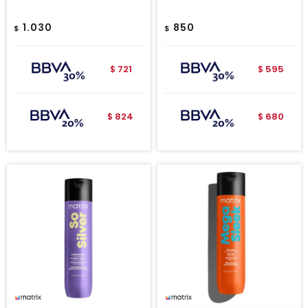
1.030
850
$
$
721
595
$
$
824
680
$
$