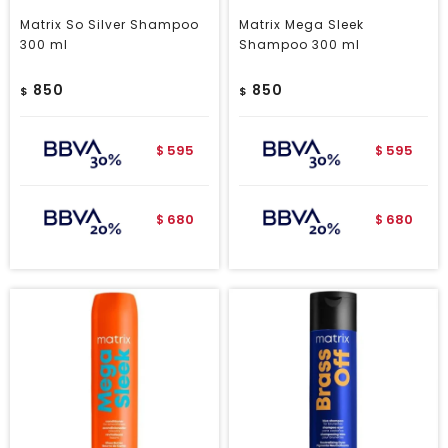
Matrix So Silver Shampoo
Matrix Mega Sleek
300 ml
Shampoo 300 ml
850
850
$
$
595
595
$
$
680
680
$
$