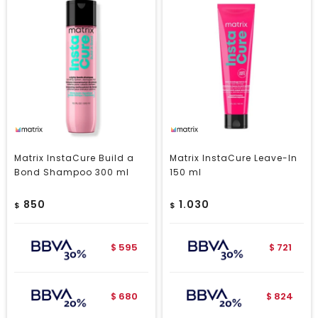
Matrix InstaCure Build a
Matrix InstaCure Leave-In
Bond Shampoo 300 ml
150 ml
850
1.030
$
$
595
721
$
$
680
824
$
$