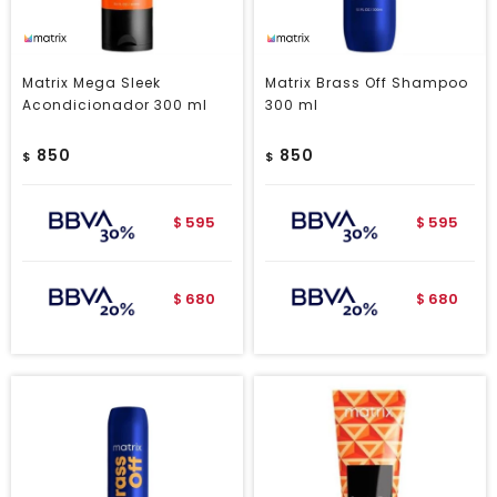
Matrix Mega Sleek
Matrix Brass Off Shampoo
Acondicionador 300 ml
300 ml
850
850
$
$
595
595
$
$
680
680
$
$