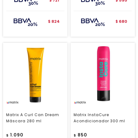
721
595
$
$
824
680
$
$
Matrix A Curl Can Dream
Matrix InstaCure
Máscara 280 ml
Acondicionador 300 ml
1.090
850
$
$