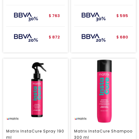
763
595
$
$
872
680
$
$
Matrix InstaCure Spray 190
Matrix InstaCure Shampoo
ml
300 ml