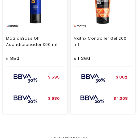
Matrix Brass Off
Matrix Controller Gel 200
Acondicionador 300 ml
ml
850
1.260
$
$
595
882
$
$
680
1.008
$
$