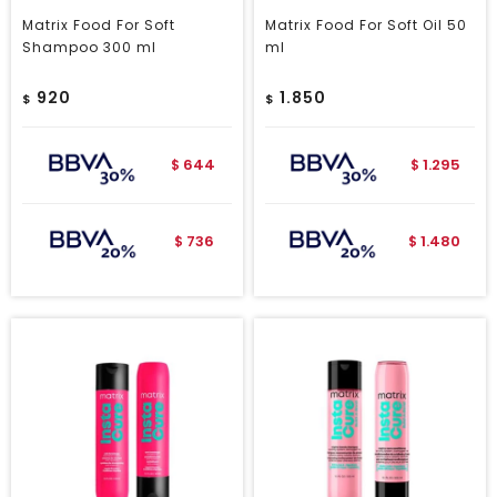
Matrix Food For Soft
Matrix Food For Soft Oil 50
Shampoo 300 ml
ml
920
1.850
$
$
644
1.295
$
$
736
1.480
$
$