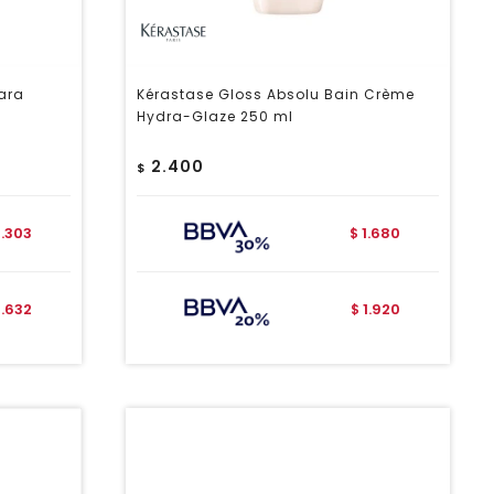
ara
Kérastase Gloss Absolu Bain Crème
Hydra-Glaze 250 ml
2.400
$
2.303
1.680
$
2.632
1.920
$