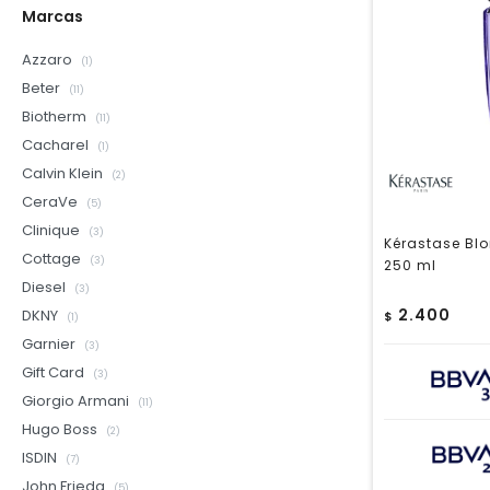
Marcas
Azzaro
(1)
Beter
(11)
Biotherm
(11)
Cacharel
(1)
Calvin Klein
(2)
CeraVe
(5)
Clinique
(3)
Kérastase Blo
Cottage
(3)
250 ml
Diesel
(3)
2.400
DKNY
$
(1)
Garnier
(3)
Gift Card
(3)
Giorgio Armani
(11)
Hugo Boss
(2)
ISDIN
(7)
John Frieda
(5)