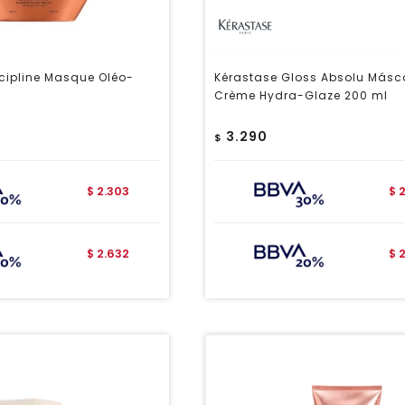
cipline Masque Oléo-
Kérastase Gloss Absolu Másc
Crème Hydra-Glaze 200 ml
3.290
$
2.303
$
$
2.632
$
$