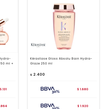
Hydra-
Kérastase Gloss Absolu Bain Hydra-
250 ml +
Glaze 250 ml
2.400
$
5.131
1.680
$
.864
1.920
$