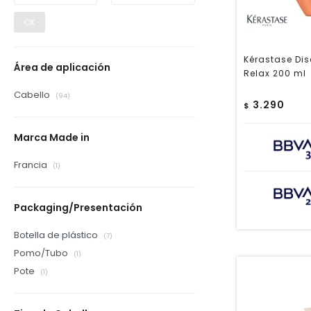
OK
Kérastase Dis
Área de aplicación
Relax 200 ml
Cabello
(94)
3.290
$
Marca Made in
Francia
(1)
Packaging/Presentación
Botella de plástico
(7)
Pomo/Tubo
(1)
Pote
(1)