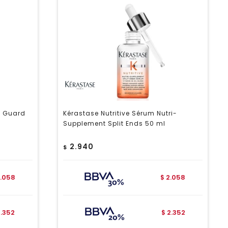
d Guard
Kérastase Nutritive Sérum Nutri-
Supplement Split Ends 50 ml
2.940
$
.058
2.058
$
2.352
2.352
$