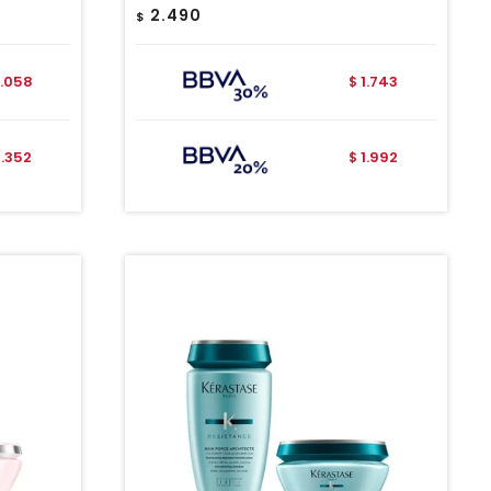
2.490
$
.058
1.743
$
2.352
1.992
$