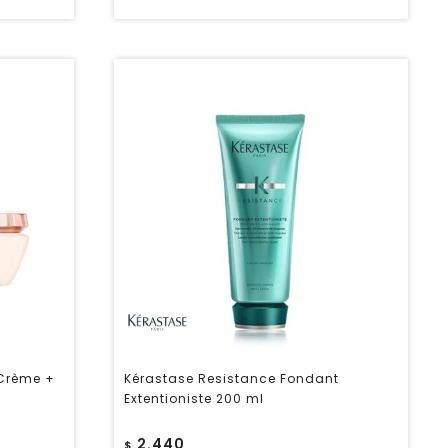
 Crème +
Kérastase Resistance Fondant
Extentioniste 200 ml
2.440
$