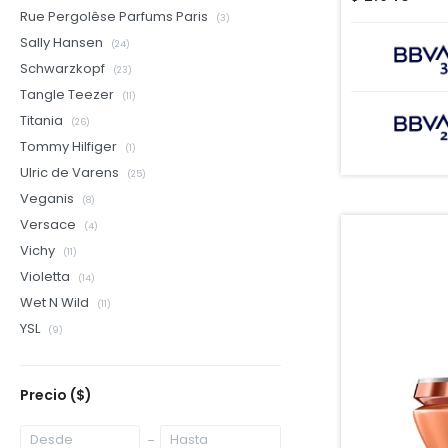
Rue Pergolêse Parfums Paris
(3)
Sally Hansen
(24)
Schwarzkopf
(23)
Tangle Teezer
(11)
Titania
(26)
Tommy Hilfiger
(1)
Ulric de Varens
(25)
Veganis
(8)
Versace
(4)
Vichy
(11)
Violetta
(14)
Wet N Wild
(11)
YSL
(9)
Precio
($)