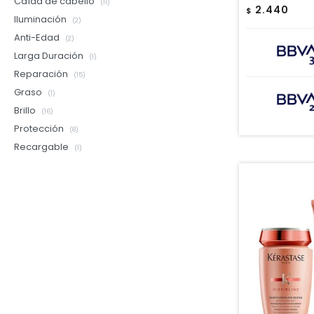
Caída de cabello
(11)
2.440
$
Iluminación
(2)
Anti-Edad
(2)
Larga Duración
(1)
Reparación
(15)
Graso
(1)
Brillo
(16)
Protección
(8)
Recargable
(1)