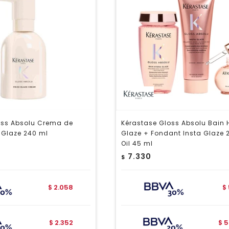
oss Absolu Crema de
Kérastase Gloss Absolu Bain 
-Glaze 240 ml
Glaze + Fondant Insta Glaze 
Oil 45 ml
7.330
$
2.058
$
$
2.352
5
$
$