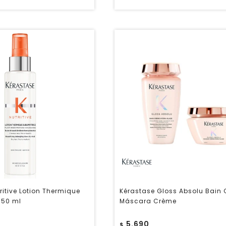
ritive Lotion Thermique
Kérastase Gloss Absolu Bain
150 ml
Máscara Crème
5.690
$