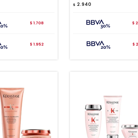
2.940
$
1.708
2
$
$
1.952
$
$