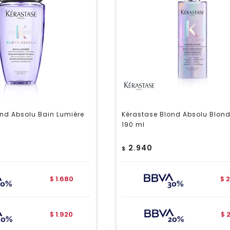
nd Absolu Bain Lumière
Kérastase Blond Absolu Blon
190 ml
2.940
$
1.680
2
$
$
1.920
$
$