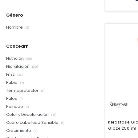
Género
Hombre
(2)
Concearn
Nutrición
(26)
Hidratación
(29)
Frizz
(22)
Rubio
(7)
Termoprotector
(9)
Rulos
(1)
Peinado
(1)
Color y Decoloración
(10)
Kérastase Glo
Cuero cabelludo Sensible
(1)
Glaze 250 ml
Crecimiento
(7)