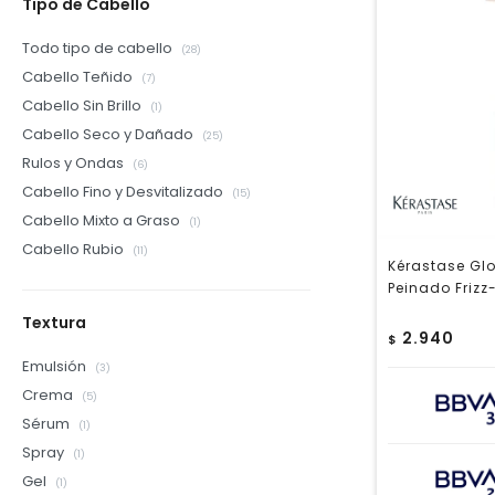
Tipo de Cabello
Todo tipo de cabello
(28)
Cabello Teñido
(7)
Cabello Sin Brillo
(1)
Cabello Seco y Dañado
(25)
Rulos y Ondas
(6)
Cabello Fino y Desvitalizado
(15)
Cabello Mixto a Graso
(1)
Cabello Rubio
(11)
Kérastase Gl
Peinado Frizz
Textura
2.940
$
Emulsión
(3)
Crema
(5)
Sérum
(1)
Spray
(1)
Gel
(1)