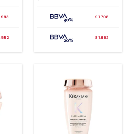
.983
1.708
$
.552
1.952
$