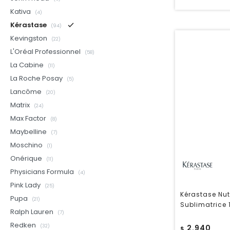
Kativa
(4)
Kérastase
(94)
Kevingston
(22)
L'Oréal Professionnel
(58)
La Cabine
(11)
La Roche Posay
(5)
Lancôme
(20)
Matrix
(24)
Max Factor
(8)
Maybelline
(7)
Moschino
(1)
Onérique
(11)
Physicians Formula
(4)
Pink Lady
(25)
Kérastase Nut
Pupa
(21)
Sublimatrice 
Ralph Lauren
(7)
Redken
2.940
(32)
$