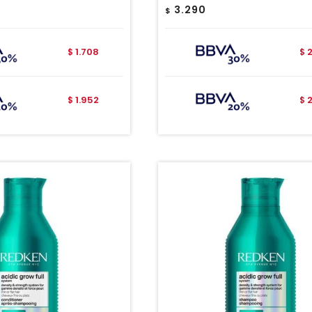
3.290
$
1.708
$
$
1.952
$
$