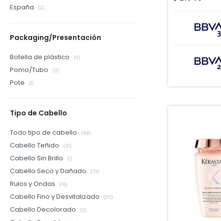
España
(2)
Packaging/Presentación
Botella de plástico
(11)
Pomo/Tubo
(3)
Pote
(1)
Tipo de Cabello
Todo tipo de cabello
(69)
Cabello Teñido
(31)
Cabello Sin Brillo
(1)
Cabello Seco y Dañado
(73)
Rulos y Ondas
(16)
Cabello Fino y Desvitalizado
(23)
Cabello Decolorado
(3)