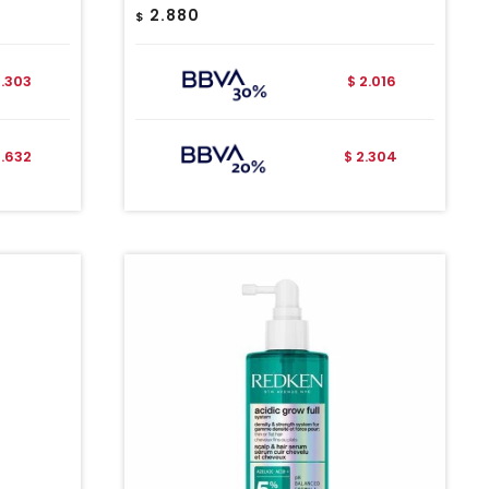
2.880
$
2.303
2.016
$
2.632
2.304
$