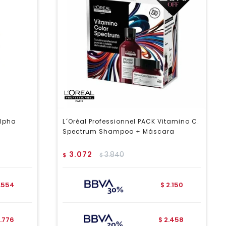
Alpha
L´Oréal Professionnel PACK Vitamino C.
Spectrum Shampoo + Máscara
3.072
3.840
$
$
1.554
2.150
$
1.776
2.458
$