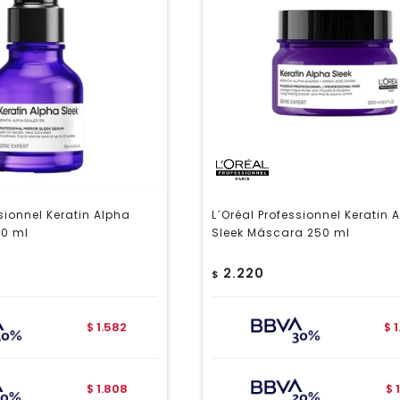
ssionnel Keratin Alpha
L´Oréal Professionnel Keratin 
50 ml
Sleek Máscara 250 ml
2.220
$
1.582
$
$
1.808
$
$