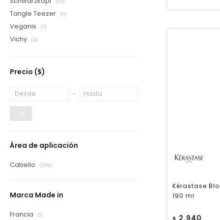
Schwarzkopf
(23)
Tangle Teezer
(11)
Veganis
(3)
Vichy
(4)
Precio
($)
OK
Área de aplicación
Cabello
(259)
Kérastase Bl
Marca Made in
190 ml
Francia
(1)
2.940
$