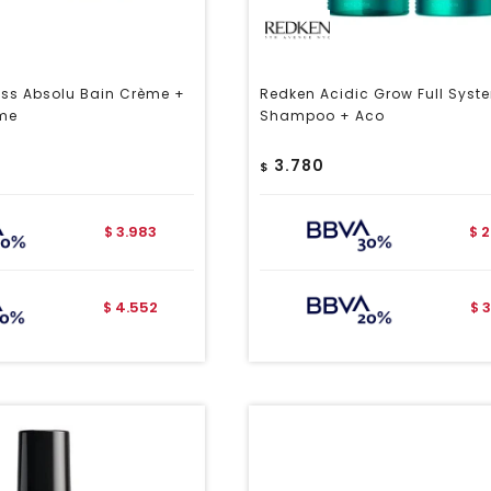
oss Absolu Bain Crème +
Redken Acidic Grow Full Syst
me
Shampoo + Aco
3.780
$
3.983
2
$
$
4.552
3
$
$