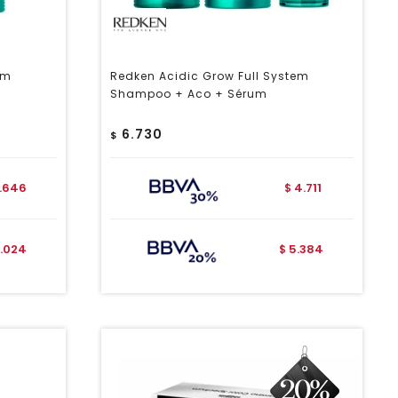
em
Redken Acidic Grow Full System
Shampoo + Aco + Sérum
6.730
$
.646
4.711
$
.024
5.384
$