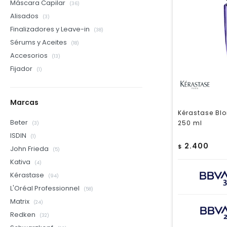
Máscara Capilar
(36)
Alisados
(3)
Finalizadores y Leave-in
(38)
Sérums y Aceites
(18)
Accesorios
(13)
Fijador
(1)
Marcas
Kérastase Blo
Beter
250 ml
(3)
ISDIN
(1)
2.400
$
John Frieda
(5)
Kativa
(4)
Kérastase
(94)
L'Oréal Professionnel
(58)
Matrix
(24)
Redken
(32)