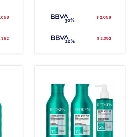
.058
2.058
$
2.352
2.352
$