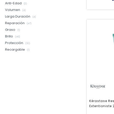
Anti-Edad
(2)
Volumen
(4)
Larga Duración
(4)
Reparación
(47)
Graso
(1)
Brillo
(46)
Protección
(32)
Recargable
(1)
Kérastase Re
Extentioniste