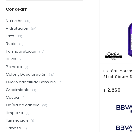
Concearn
Nutrición
(42)
Hidratación
(54)
Frizz
(37)
Rubio
(9)
Termoprotector
(19)
Rulos
(4)
Peinado
(2)
L´Oréal Profe
Color y Decoloración
(48)
Sleek Sérum 
Cuero cabelludo Sensible
(5)
Crecimiento
2.260
$
(11)
Caspa
(1)
Caída de cabello
(16)
Limpieza
(3)
Iluminación
(2)
Firmeza
(1)