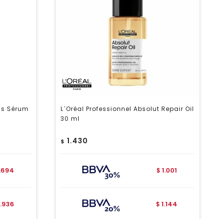
ss Sérum
L´Oréal Professionnel Absolut Repair Oil
30 ml
1.430
$
1.694
1.001
$
1.936
1.144
$