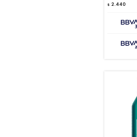
2.440
$