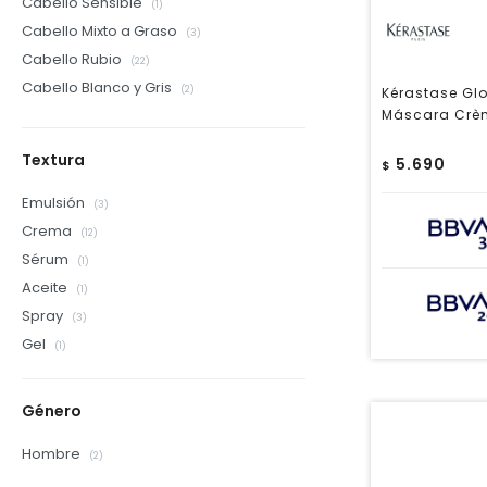
Cabello Sensible
(1)
Cabello Mixto a Graso
(3)
Cabello Rubio
(22)
Cabello Blanco y Gris
(2)
Kérastase Gl
Máscara Crè
Textura
5.690
$
Emulsión
(3)
Crema
(12)
Sérum
(1)
Aceite
(1)
Spray
(3)
Gel
(1)
Género
Hombre
(2)