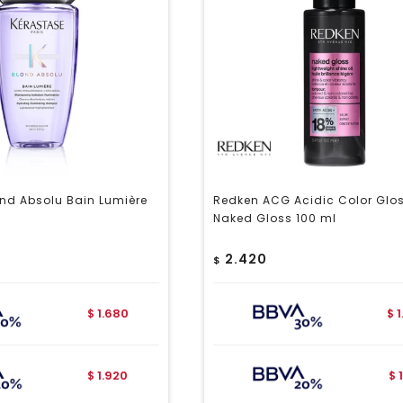
nd Absolu Bain Lumière
Redken ACG Acidic Color Glo
Naked Gloss 100 ml
2.420
$
1.680
$
$
1.920
$
$