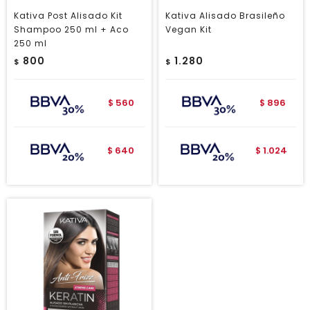
Kativa Post Alisado Kit
Kativa Alisado Brasileño
Shampoo 250 ml + Aco
Vegan Kit
250 ml
800
1.280
$
$
560
896
$
$
640
1.024
$
$