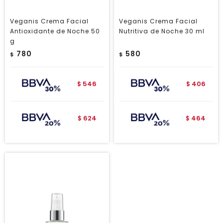
Veganis Crema Facial
Veganis Crema Facial
Antioxidante de Noche 50
Nutritiva de Noche 30 ml
g
780
580
$
$
546
406
$
$
624
464
$
$