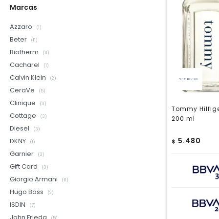
Marcas
Azzaro
(1)
Beter
(11)
Biotherm
(11)
Cacharel
(1)
Calvin Klein
(2)
CeraVe
(5)
Clinique
(3)
Tommy Hilfig
Cottage
(3)
200 ml
Diesel
(3)
5.480
DKNY
$
(1)
Garnier
(3)
Gift Card
(3)
Giorgio Armani
(11)
Hugo Boss
(2)
ISDIN
(7)
John Frieda
(5)