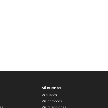
Mi cuenta
Mi cuenta
s
Mis compras
es
Mis direcciones