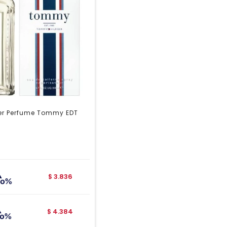
er Perfume Tommy EDT
3.836
$
4.384
$