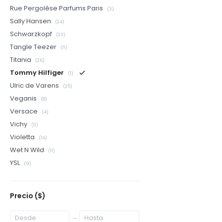
Rue Pergolêse Parfums Paris
(3)
Sally Hansen
(24)
Schwarzkopf
(23)
Tangle Teezer
(11)
Titania
(26)
Tommy Hilfiger
(1)
Ulric de Varens
(25)
Veganis
(8)
Versace
(4)
Vichy
(11)
Violetta
(14)
Wet N Wild
(11)
YSL
(9)
Precio
($)