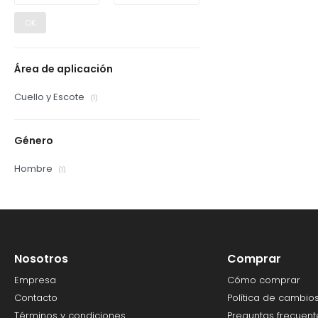
OK
Área de aplicación
Cuello y Escote
(1)
Género
Hombre
(1)
Nosotros
Comprar
Empresa
Cómo comprar
Contacto
Política de cambio
Términos y condiciones
Preguntas frecuent