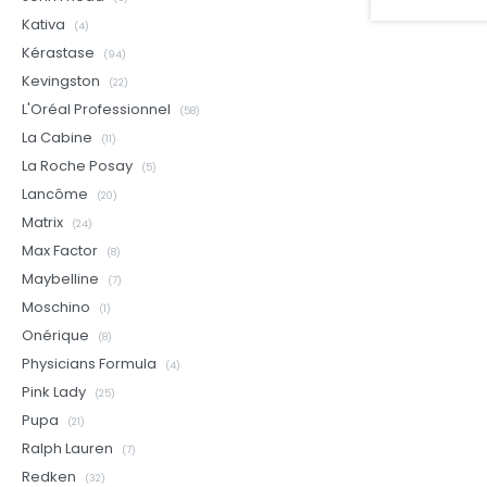
Kativa
(4)
Kérastase
(94)
Kevingston
(22)
L'Oréal Professionnel
(58)
La Cabine
(11)
La Roche Posay
(5)
Lancôme
(20)
Matrix
(24)
Max Factor
(8)
Maybelline
(7)
Moschino
(1)
Onérique
(8)
Physicians Formula
(4)
Pink Lady
(25)
Pupa
(21)
Ralph Lauren
(7)
Redken
(32)