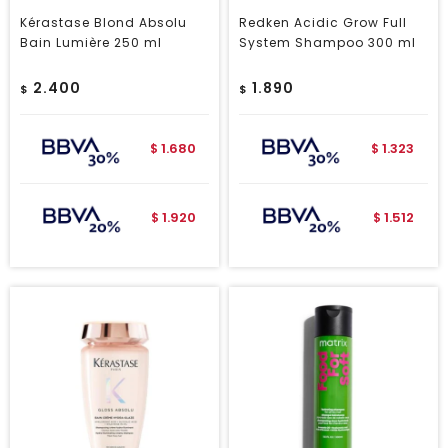
Kérastase Blond Absolu
Redken Acidic Grow Full
Bain Lumière 250 ml
System Shampoo 300 ml
2.400
1.890
$
$
1.680
1.323
$
$
1.920
1.512
$
$