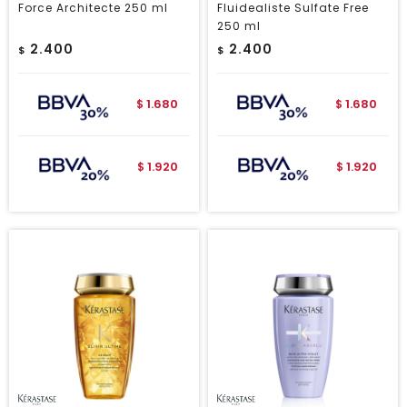
Force Architecte 250 ml
Fluidealiste Sulfate Free
250 ml
2.400
2.400
$
$
1.680
1.680
$
$
1.920
1.920
$
$