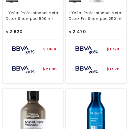
L´Oréal Professionnel Metal
L´Oréal Professionnel Metal
Detox Shampoo 500 ml
Detox Pre Shampoo 250 ml
2.620
2.470
$
$
1.834
1.729
$
$
2.096
1.976
$
$