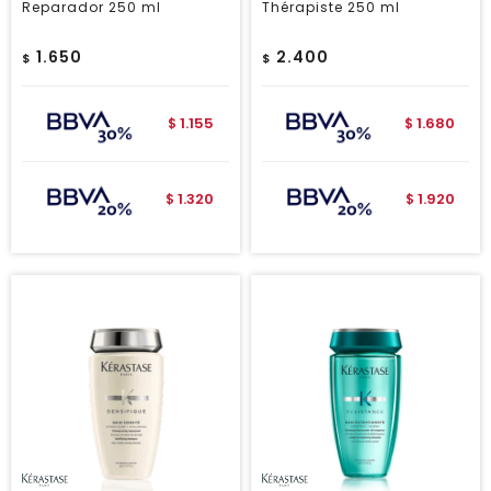
Reparador 250 ml
Thérapiste 250 ml
1.650
2.400
$
$
1.155
1.680
$
$
1.320
1.920
$
$