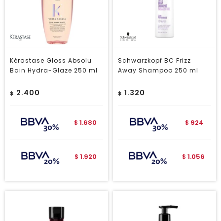
Kérastase Gloss Absolu
Schwarzkopf BC Frizz
Bain Hydra-Glaze 250 ml
Away Shampoo 250 ml
2.400
1.320
$
$
1.680
924
$
$
1.920
1.056
$
$