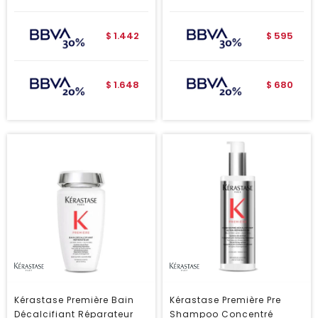
1.442
595
$
$
1.648
680
$
$
Kérastase Première Bain
Kérastase Première Pre
Décalcifiant Réparateur
Shampoo Concentré