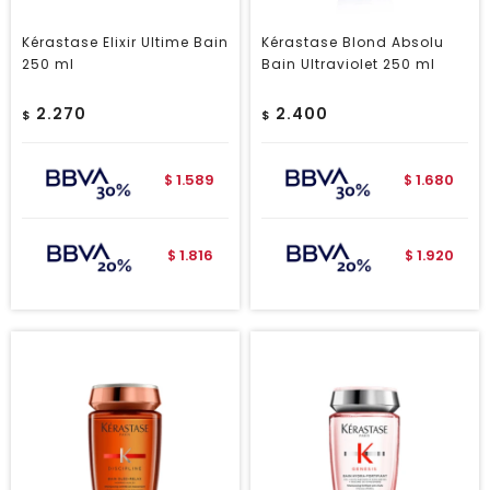
Kérastase Elixir Ultime Bain
Kérastase Blond Absolu
250 ml
Bain Ultraviolet 250 ml
2.270
2.400
$
$
1.589
1.680
$
$
1.816
1.920
$
$