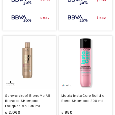
553
553
$
$
632
632
$
$
Schwarzkopf BlondMe All
Matrix InstaCure Build a
Blondes Shampoo
Bond Shampoo 300 ml
Enriquecido 300 ml
2.060
850
$
$