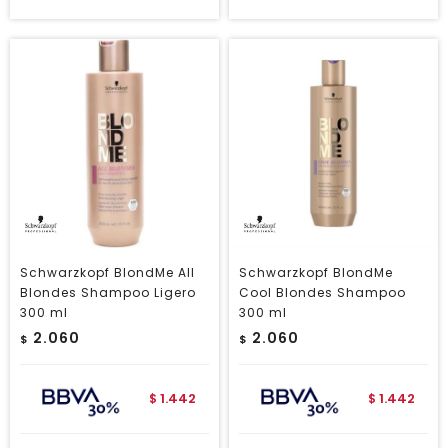
Schwarzkopf BlondMe All
Schwarzkopf BlondMe
Blondes Shampoo Ligero
Cool Blondes Shampoo
300 ml
300 ml
2.060
2.060
$
$
1.442
1.442
$
$