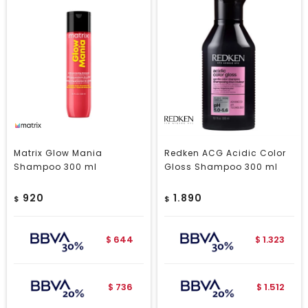
Matrix Glow Mania
Redken ACG Acidic Color
Shampoo 300 ml
Gloss Shampoo 300 ml
920
1.890
$
$
644
1.323
$
$
736
1.512
$
$