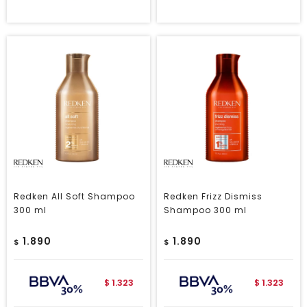
Redken All Soft Shampoo
Redken Frizz Dismiss
300 ml
Shampoo 300 ml
1.890
1.890
$
$
1.323
1.323
$
$