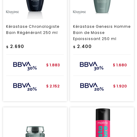
Kérastase Chronologiste
Kérastase Genesis Homme
Bain Régénérant 250 ml
Bain de Masse
Epaississant 250 ml
2.690
2.400
$
$
1.883
1.680
$
$
2.152
1.920
$
$