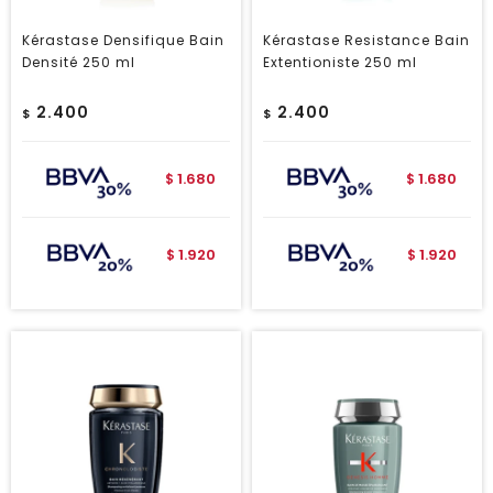
Kérastase Densifique Bain
Kérastase Resistance Bain
Densité 250 ml
Extentioniste 250 ml
2.400
2.400
$
$
1.680
1.680
$
$
1.920
1.920
$
$