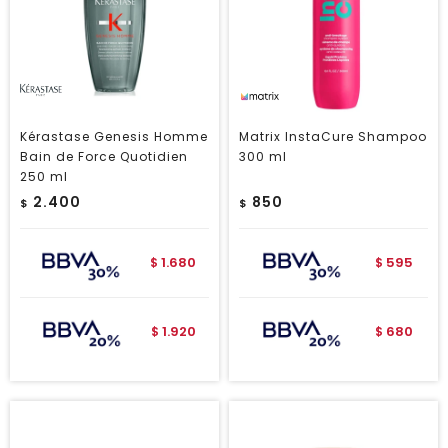
Kérastase Genesis Homme
Matrix InstaCure Shampoo
Bain de Force Quotidien
300 ml
250 ml
2.400
850
$
$
1.680
595
$
$
1.920
680
$
$