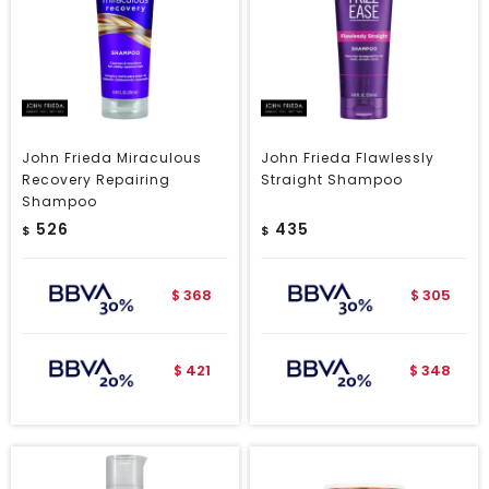
John Frieda Miraculous
John Frieda Flawlessly
Recovery Repairing
Straight Shampoo
Shampoo
526
435
$
$
368
305
$
$
421
348
$
$