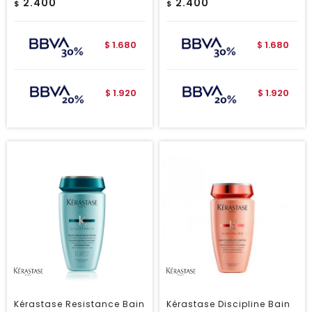
2.400
2.400
$
$
1.680
1.680
$
$
1.920
1.920
$
$
Kérastase Resistance Bain
Kérastase Discipline Bain