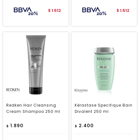
1.512
1.512
$
$
Redken Hair Cleansing
Kérastase Specifique Bain
Cream Shampoo 250 ml
Divalent 250 ml
1.890
2.400
$
$