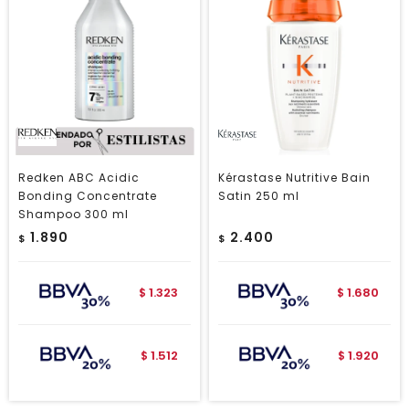
Redken ABC Acidic
Kérastase Nutritive Bain
Bonding Concentrate
Satin 250 ml
Shampoo 300 ml
1.890
2.400
$
$
1.323
1.680
$
$
1.512
1.920
$
$