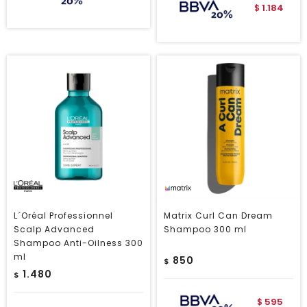
1.184
$
L´Oréal Professionnel
Matrix Curl Can Dream
Scalp Advanced
Shampoo 300 ml
Shampoo Anti-Oilness 300
ml
850
$
1.480
$
595
$