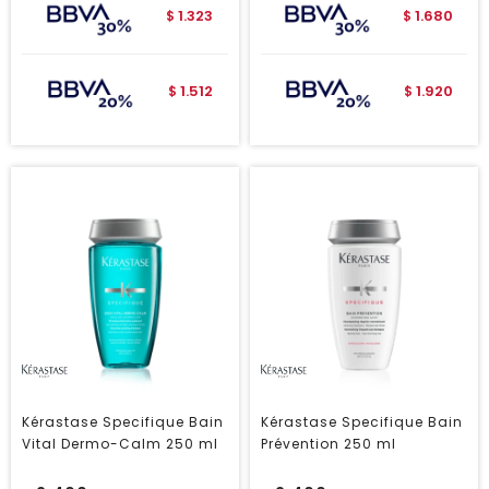
1.323
1.680
$
$
1.512
1.920
$
$
Kérastase Specifique Bain
Kérastase Specifique Bain
Vital Dermo-Calm 250 ml
Prévention 250 ml