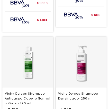
1.036
$
680
$
1.184
$
Vichy Dercos Shampoo
Vichy Dercos Shampoo
Anticaspa Cabello Normal
Densificador 250 ml
a Graso 390 ml