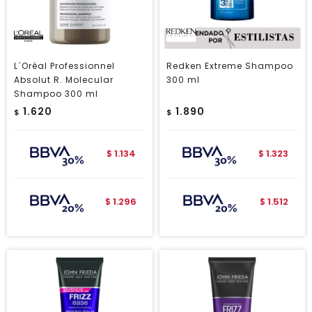
L´Oréal Professionnel
Redken Extreme Shampoo
Absolut R. Molecular
300 ml
Shampoo 300 ml
1.620
1.890
$
$
1.134
1.323
$
$
1.296
1.512
$
$