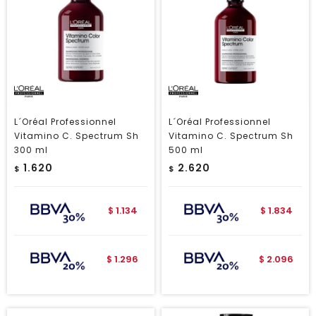
L´Oréal Professionnel
L´Oréal Professionnel
Vitamino C. Spectrum Sh
Vitamino C. Spectrum Sh
300 ml
500 ml
1.620
2.620
$
$
1.134
1.834
$
$
1.296
2.096
$
$