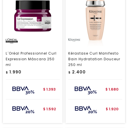
L´Oréal Professionnel Curl
Kérastase Curl Manifesto
Expression Máscara 250
Bain Hydratation Douceur
ml
250 ml
1.990
2.400
$
$
1.393
1.680
$
$
1.592
1.920
$
$