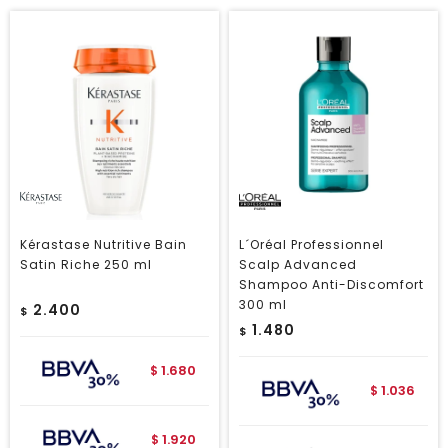
Kérastase Nutritive Bain
L´Oréal Professionnel
Satin Riche 250 ml
Scalp Advanced
Shampoo Anti-Discomfort
300 ml
2.400
$
1.480
$
1.680
$
1.036
$
1.920
$