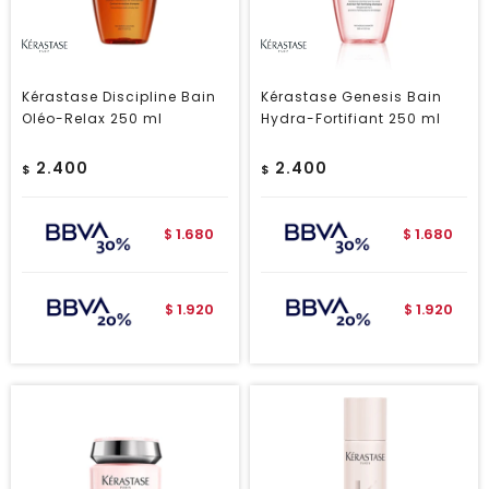
Kérastase Discipline Bain
Kérastase Genesis Bain
Oléo-Relax 250 ml
Hydra-Fortifiant 250 ml
2.400
2.400
$
$
1.680
1.680
$
$
1.920
1.920
$
$