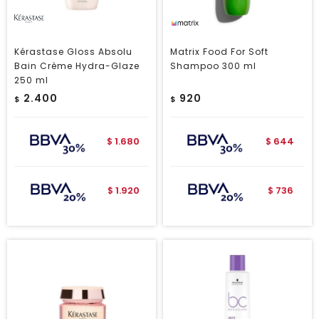
Kérastase Gloss Absolu
Matrix Food For Soft
Bain Crème Hydra-Glaze
Shampoo 300 ml
250 ml
2.400
920
$
$
1.680
644
$
$
1.920
736
$
$