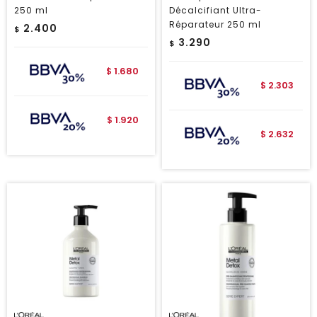
250 ml
Décalcifiant Ultra-
Réparateur 250 ml
2.400
$
3.290
$
1.680
$
2.303
$
1.920
$
2.632
$