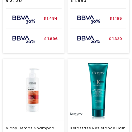
2.120
1.650
$
$
1.484
1.155
$
$
1.696
1.320
$
$
Vichy Dercos Shampoo
Kérastase Resistance Bain