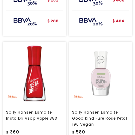
252
406
$
$
288
464
$
$
Sally Hansen Esmalte
Sally Hansen Esmalte
Insta Dri Asap Apple 383
Good Kind Pure Rose Petal
190 Vegan
360
580
$
$