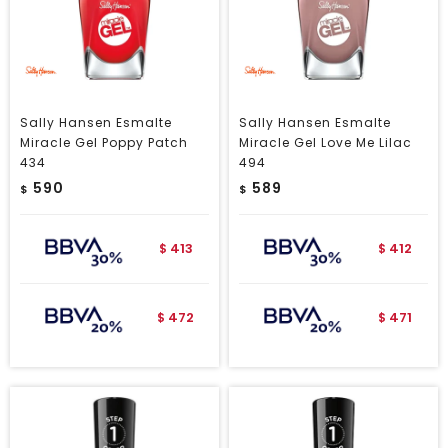
Sally Hansen Esmalte
Sally Hansen Esmalte
Miracle Gel Poppy Patch
Miracle Gel Love Me Lilac
434
494
590
589
$
$
413
412
$
$
472
471
$
$