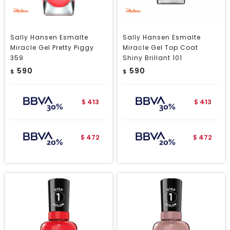
Sally Hansen Esmalte
Sally Hansen Esmalte
Miracle Gel Pretty Piggy
Miracle Gel Top Coat
359
Shiny Brillant 101
590
590
$
$
413
413
$
$
472
472
$
$