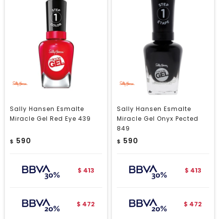
Sally Hansen Esmalte
Sally Hansen Esmalte
Miracle Gel Red Eye 439
Miracle Gel Onyx Pected
849
590
590
$
$
413
413
$
$
472
472
$
$