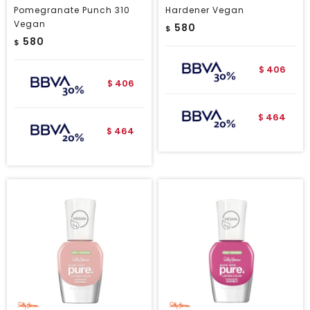
Pomegranate Punch 310
Hardener Vegan
Vegan
580
$
580
$
406
$
406
$
464
$
464
$