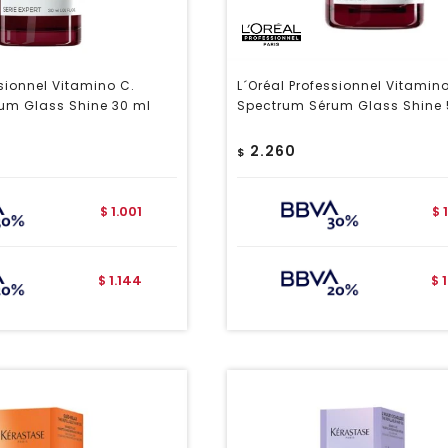
ssionnel Vitamino C.
L´Oréal Professionnel Vitamin
um Glass Shine 30 ml
Spectrum Sérum Glass Shine 
2.260
$
1.001
$
$
1.144
$
$