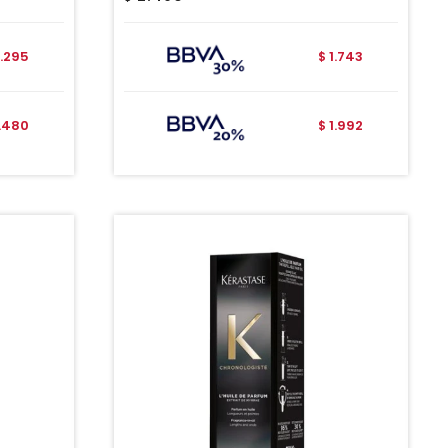
1.295
1.743
$
1.480
1.992
$