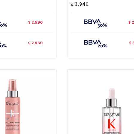
3.940
$
2.590
2
$
$
2.960
$
$