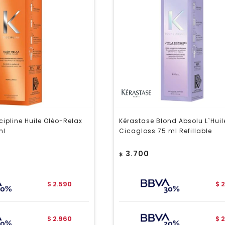
cipline Huile Oléo-Relax
Kérastase Blond Absolu L`Huil
ml
Cicagloss 75 ml Refillable
3.700
$
2.590
2
$
$
2.960
2
$
$