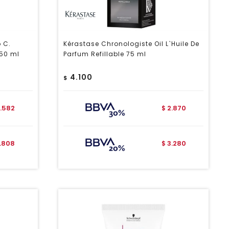
o C.
Kérastase Chronologiste Oil L`Huile De
50 ml
Parfum Refillable 75 ml
4.100
$
1.582
2.870
$
1.808
3.280
$