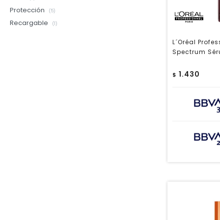
Protección
(5)
Recargable
(1)
L´Oréal Profe
Spectrum Sér
1.430
$