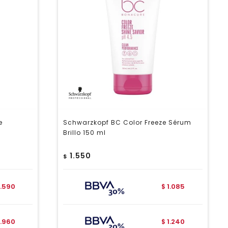
e
Schwarzkopf BC Color Freeze Sérum
Brillo 150 ml
1.550
$
.590
1.085
$
.960
1.240
$