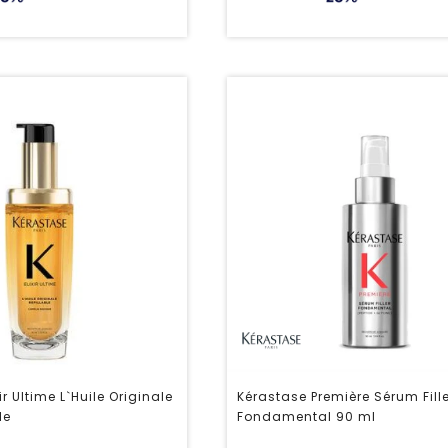
ir Ultime L`Huile Originale
Kérastase Première Sérum Fill
le
Fondamental 90 ml