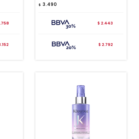
3.490
$
.758
2.443
$
3.152
2.792
$