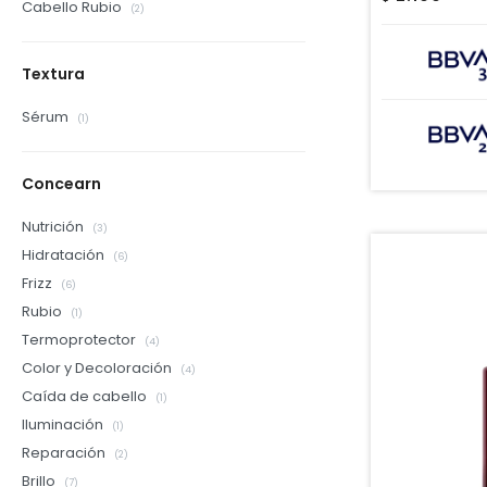
Cabello Rubio
(2)
Textura
Sérum
(1)
Concearn
Nutrición
(3)
Hidratación
(6)
Frizz
(6)
Rubio
(1)
Termoprotector
(4)
Color y Decoloración
(4)
Caída de cabello
(1)
Iluminación
(1)
Reparación
(2)
Brillo
(7)