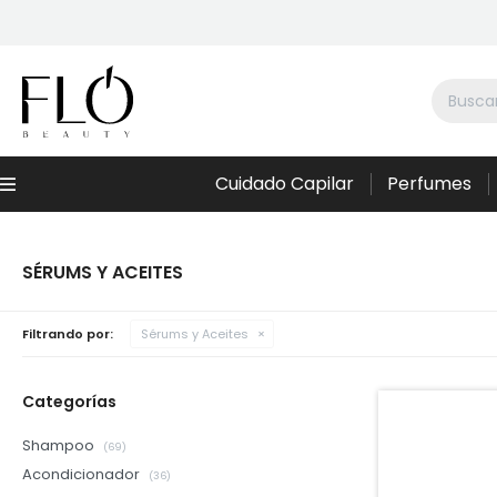
Cuidado Capilar
Perfumes
Menú
SÉRUMS Y ACEITES
Filtrando por:
Sérums y Aceites
Categorías
Shampoo
(69)
Acondicionador
(36)