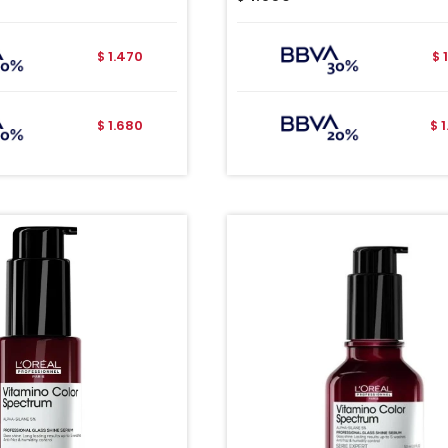
1.470
$
$
1.680
$
$