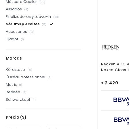
Máscara Capilar
(36)
Alisados
(3)
Finalizadores y Leave-in
(38)
Sérums y Aceites
(18)
Accesorios
(13)
Fijador
(1)
Marcas
Redken ACG A
Kérastase
Naked Gloss 
(10)
L'Oréal Professionnel
(3)
2.420
$
Matrix
(1)
Redken
(3)
Schwarzkopf
(1)
Precio
($)