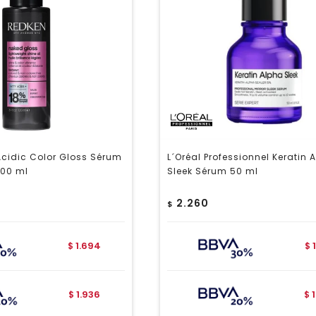
cidic Color Gloss Sérum
L´Oréal Professionnel Keratin 
100 ml
Sleek Sérum 50 ml
2.260
$
1.694
$
$
1.936
$
$