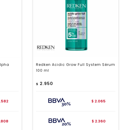
Alpha
Redken Acidic Grow Full System Sérum
100 ml
2.950
$
1.582
2.065
$
1.808
2.360
$