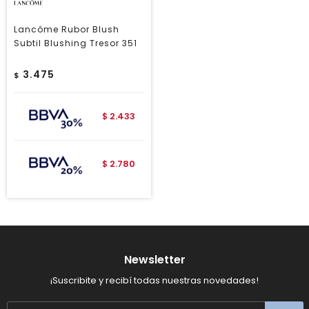
Lancôme Rubor Blush
Subtil Blushing Tresor 351
3.475
$
2.433
$
2.780
$
Newsletter
¡Suscribite y recibí todas nuestras novedades!