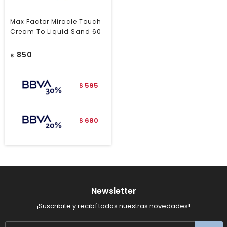
Max Factor Miracle Touch
Cream To Liquid Sand 60
850
$
595
$
680
$
Newsletter
¡Suscribite y recibí todas nuestras novedades!