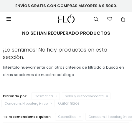
ENVÍOS GRATIS CON COMPRAS MAYORES A $ 5000.

NO SE HAN RECUPERADO PRODUCTOS
¡Lo sentimos! No hay productos en esta
sección.
Inténtalo nuevamente con otros criterios de filtrado o busca en
otras secciones de nuestro catálogo.
Filtrando por:
Cosmética
Solar y autobronceante
Quitar filtros
Concearn:
Hipoalergénico
Te recomendamos quitar:
Cosmética
Concearn:
Hipoalergénico