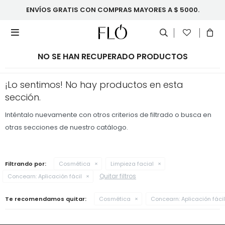
ENVÍOS GRATIS CON COMPRAS MAYORES A $ 5000.

NO SE HAN RECUPERADO PRODUCTOS
¡Lo sentimos! No hay productos en esta
sección.
Inténtalo nuevamente con otros criterios de filtrado o busca en
otras secciones de nuestro catálogo.
Filtrando por:
Cosmética
Limpieza facial
Quitar filtros
Concearn:
Aplicación fácil
Te recomendamos quitar:
Cosmética
Concearn:
Aplicación fácil