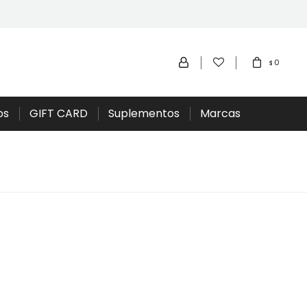
0
$
os
GIFT CARD
Suplementos
Marcas