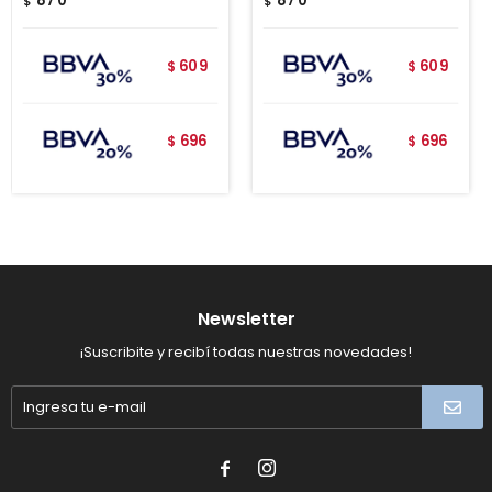
870
870
$
$
609
609
$
$
696
696
$
$
Newsletter
¡Suscribite y recibí todas nuestras novedades!

