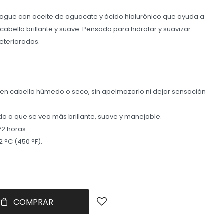
uague con aceite de aguacate y ácido hialurónico que ayuda a
 cabello brillante y suave. Pensado para hidratar y suavizar
eteriorados.
ar en cabello húmedo o seco, sin apelmazarlo ni dejar sensación
do a que se vea más brillante, suave y manejable.
72 horas.
2 °C (450 °F).
COMPRAR