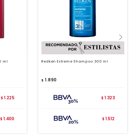
0 ml
Redken Extreme Shampoo 300 ml
1.890
$
1.225
1.323
$
$
1.400
1.512
$
$