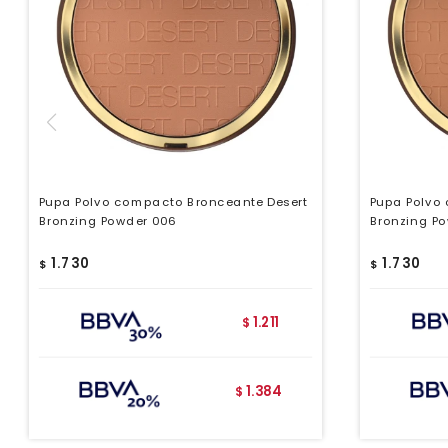
Pupa Polvo compacto Bronceante Desert
Pupa Polvo
Bronzing Powder 006
Bronzing P
1.730
1.730
$
$
1.211
$
1.384
$