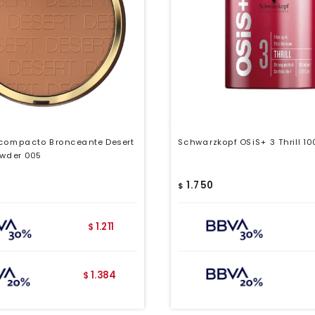
 compacto Bronceante Desert
Schwarzkopf OSiS+ 3 Thrill 10
owder 005
1.750
$
1.211
$
1.384
$