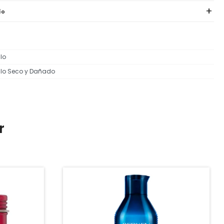
ío
lo
lo Seco y Dañado
r