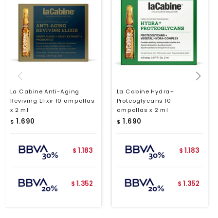
La Cabine Anti-Aging
La Cabine Hydra+
Reviving Elixir 10 ampollas
Proteoglycans 10
x 2 ml
ampollas x 2 ml
1.690
1.690
$
$
1.183
1.183
$
$
1.352
1.352
$
$