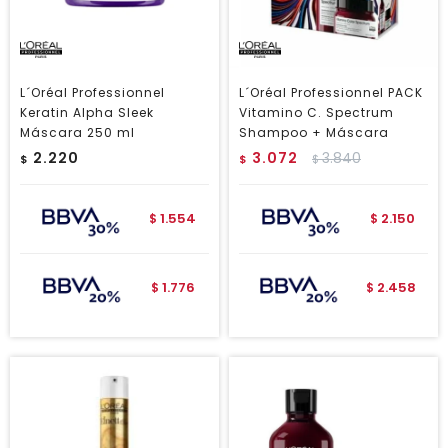
L´Oréal Professionnel
L´Oréal Professionnel PACK
Keratin Alpha Sleek
Vitamino C. Spectrum
Máscara 250 ml
Shampoo + Máscara
2.220
3.072
3.840
$
$
$
1.554
2.150
$
$
1.776
2.458
$
$