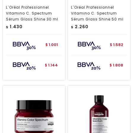
L´Oréal Professionnel
L´Oréal Professionnel
Vitamino C. Spectrum
Vitamino C. Spectrum
Sérum Glass Shine 30 ml
Sérum Glass Shine 50 ml
1.430
2.260
$
$
1.001
1.582
$
$
1.144
1.808
$
$