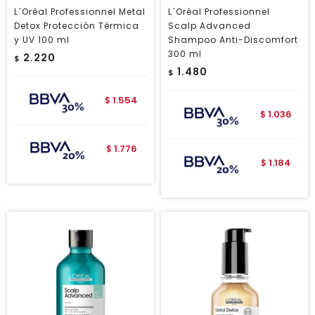
L´Oréal Professionnel Metal
L´Oréal Professionnel
Detox Protección Térmica
Scalp Advanced
y UV 100 ml
Shampoo Anti-Discomfort
300 ml
2.220
$
1.480
$
1.554
$
1.036
$
1.776
$
1.184
$