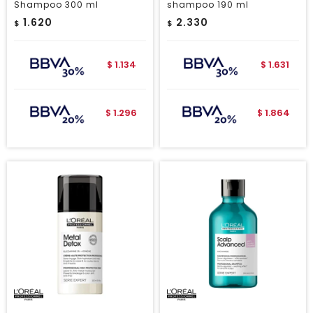
Shampoo 300 ml
shampoo 190 ml
1.620
2.330
$
$
1.134
1.631
$
$
1.296
1.864
$
$