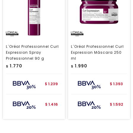
L´Oréal Professionnel Curl
L´Oréal Professionnel Curl
Expression Spray
Expression Máscara 250
Professionnel 90 g
ml
1.770
1.990
$
$
1.239
1.393
$
$
1.416
1.592
$
$