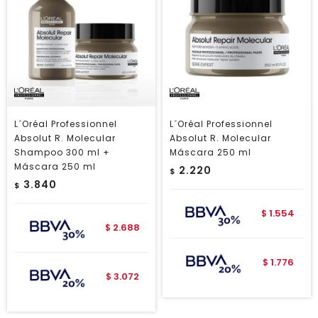
L´Oréal Professionnel
L´Oréal Professionnel
Absolut R. Molecular
Absolut R. Molecular
Shampoo 300 ml +
Máscara 250 ml
Máscara 250 ml
2.220
$
3.840
$
1.554
$
2.688
$
1.776
$
3.072
$