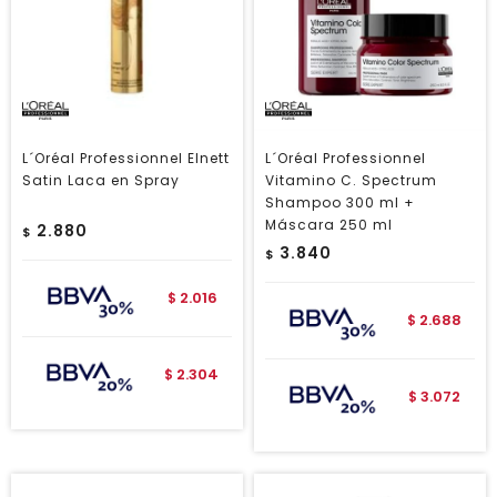
L´Oréal Professionnel Elnett
L´Oréal Professionnel
Satin Laca en Spray
Vitamino C. Spectrum
Shampoo 300 ml +
Máscara 250 ml
2.880
$
3.840
$
2.016
$
2.688
$
2.304
$
3.072
$