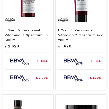
L´Oréal Professionnel
L´Oréal Professionnel
Vitamino C. Spectrum Sh
Vitamino C. Spectrum Aco
500 ml
200 ml
2.620
1.620
$
$
1.834
1.134
$
$
2.096
1.296
$
$