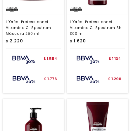
L´Oréal Professionnel
L´Oréal Professionnel
Vitamino C. Spectrum
Vitamino C. Spectrum Sh
Máscara 250 ml
300 ml
2.220
1.620
$
$
1.554
1.134
$
$
1.776
1.296
$
$