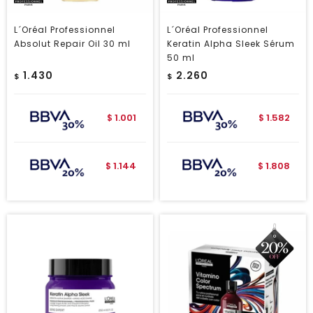
L´Oréal Professionnel
L´Oréal Professionnel
Absolut Repair Oil 30 ml
Keratin Alpha Sleek Sérum
50 ml
1.430
2.260
$
$
1.001
1.582
$
$
1.144
1.808
$
$