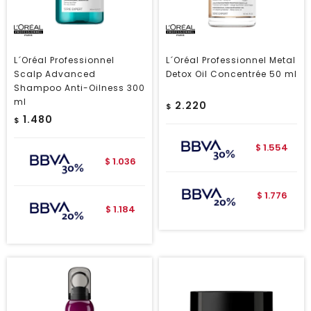
L´Oréal Professionnel
L´Oréal Professionnel Metal
Scalp Advanced
Detox Oil Concentrée 50 ml
Shampoo Anti-Oilness 300
ml
2.220
$
1.480
$
1.554
$
1.036
$
1.776
$
1.184
$