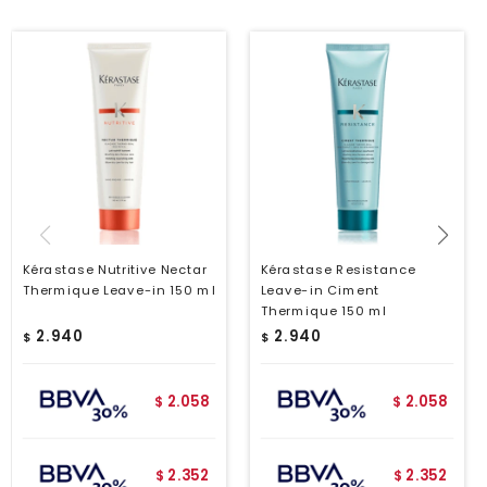
Kérastase Nutritive Nectar
Kérastase Resistance
Thermique Leave-in 150 ml
Leave-in Ciment
Thermique 150 ml
2.940
2.940
$
$
2.058
2.058
$
$
2.352
2.352
$
$