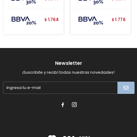
1.764
1.776
$
$
Newsletter
¡Suscribite y recibí todas nuestras novedades!

