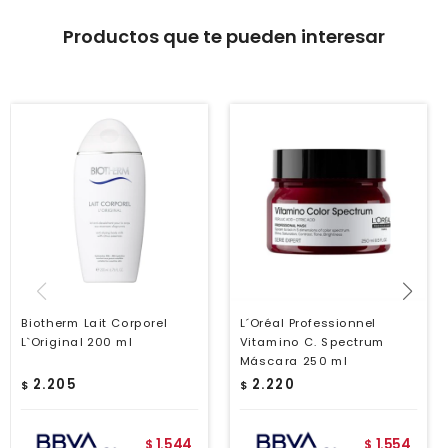
Productos que te pueden interesar
Biotherm Lait Corporel
L´Oréal Professionnel
L`Original 200 ml
Vitamino C. Spectrum
Máscara 250 ml
2.205
2.220
$
$
1.544
1.554
$
$