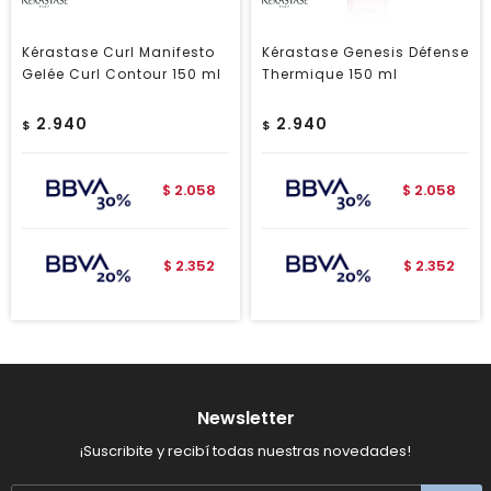
Kérastase Curl Manifesto
Kérastase Genesis Défense
Gelée Curl Contour 150 ml
Thermique 150 ml
2.940
2.940
$
$
2.058
2.058
$
$
2.352
2.352
$
$
Newsletter
¡Suscribite y recibí todas nuestras novedades!