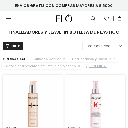
ENVÍOS GRATIS CON COMPRAS MAYORES A $ 5000.

FINALIZADORES Y LEAVE-IN BOTELLA DE PLÁSTICO
Recomendados
Filtrando por:
Cuidado Capilar
Finalizadores y Leave-in
Quitar filtros
Packaging/Presentación:
Botella de plástico