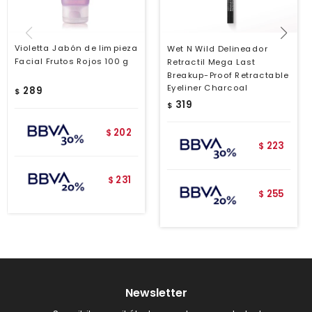
Violetta Jabón de limpieza
Wet N Wild Delineador
Facial Frutos Rojos 100 g
Retractil Mega Last
Breakup-Proof Retractable
Eyeliner Charcoal
289
$
319
$
202
$
223
$
231
$
255
$
Newsletter