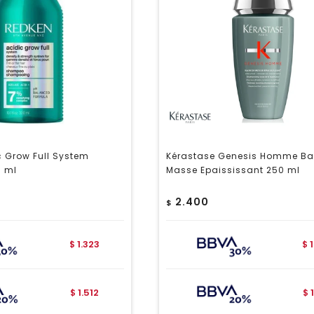
 Grow Full System
Kérastase Genesis Homme Ba
 ml
Masse Epaississant 250 ml
2.400
$
1.323
$
$
1.512
$
$