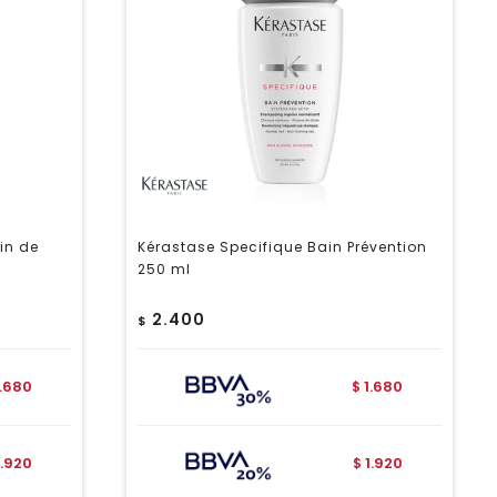
in de
Kérastase Specifique Bain Prévention
250 ml
2.400
$
1.680
1.680
$
1.920
1.920
$