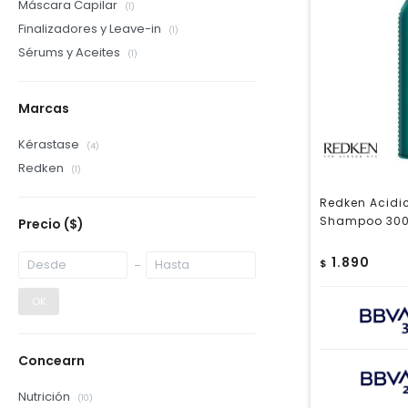
Máscara Capilar
(1)
Finalizadores y Leave-in
(1)
Sérums y Aceites
(1)
Marcas
Kérastase
(4)
Redken
(1)
Redken Acidic
Shampoo 300
Precio
($)
1.890
$
OK
Concearn
Nutrición
(10)