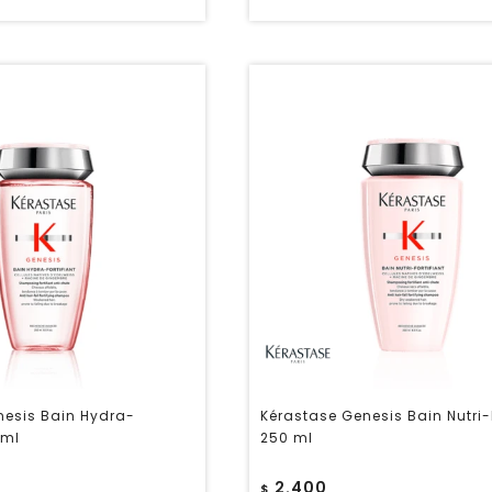
nesis Bain Hydra-
Kérastase Genesis Bain Nutri-F
 ml
250 ml
2.400
$