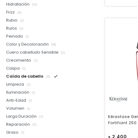
Hidratación
(13)
Frizz
(6)
Rubio
(2)
Rulos
(2)
Peinado
(1)
Color y Decoloración
(18)
Cuero cabelludo Sensible
(2)
Crecimiento
(3)
Caspa
(1)
Caída de cabello
(5)
Limpieza
(3)
Iluminación
(1)
Anti-Edad
(1)
Volumen
(1)
Larga Duración
Kérastase Ge
(3)
Fortifiant 250
Reparación
(11)
Graso
(1)
2.400
$