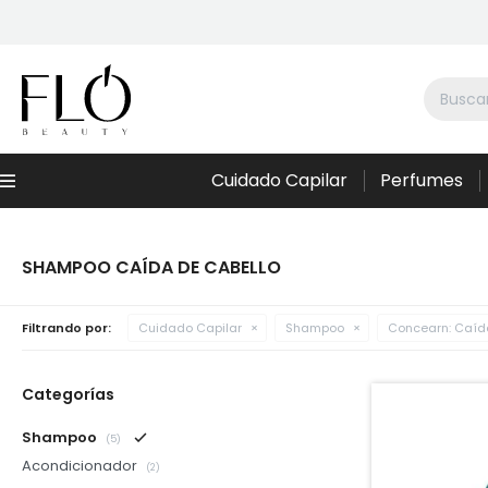
Cuidado Capilar
Perfumes
Menú
SHAMPOO CAÍDA DE CABELLO
Filtrando por:
Cuidado Capilar
Shampoo
Concearn:
Caída
Categorías
Shampoo
(5)
Acondicionador
(2)