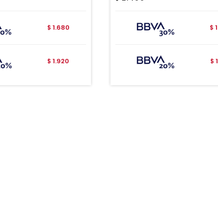
1.680
$
$
1.920
$
$