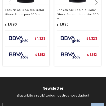
Redken ACG Acidic Color
Redken ACG Acidic Color
Gloss Shampoo 300 ml
Gloss Acondicionador 300
ml
1.890
1.890
$
$
1.323
1.323
$
$
1.512
1.512
$
$
Newsletter
¡Suscribite y recibí todas nuestras novedades!