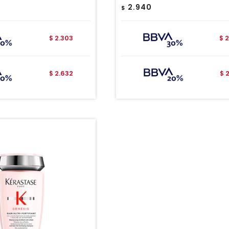
2.940
$
2.303
2
$
$
2.632
$
$