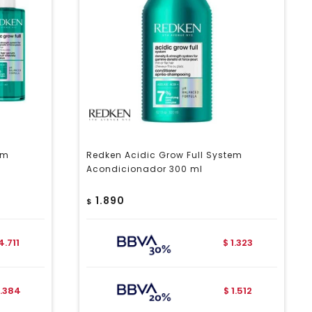
em
Redken Acidic Grow Full System
Acondicionador 300 ml
1.890
$
4.711
1.323
$
.384
1.512
$