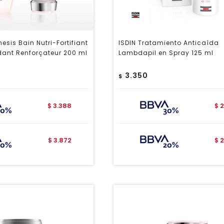
esis Bain Nutri-Fortifiant
ISDIN Tratamiento Anticaída
dant Renforçateur 200 ml
Lambdapil en Spray 125 ml
3.350
$
3.388
2
$
$
3.872
2
$
$