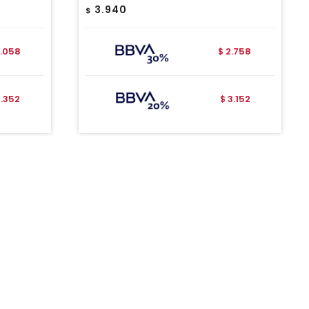
3.940
$
.058
2.758
$
2.352
3.152
$