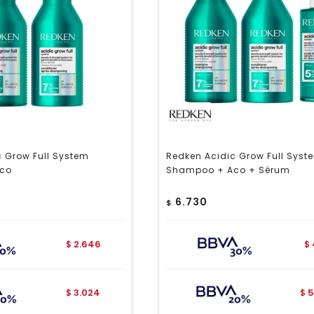
 Grow Full System
Redken Acidic Grow Full Syst
co
Shampoo + Aco + Sérum
6.730
$
2.646
$
$
3.024
5
$
$