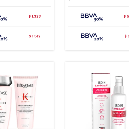
1.323
5
$
$
1.512
$
$