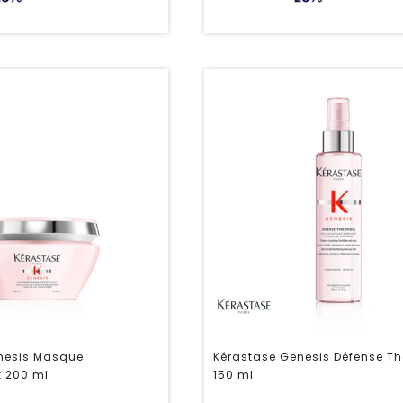
nesis Masque
Kérastase Genesis Défense T
t 200 ml
150 ml