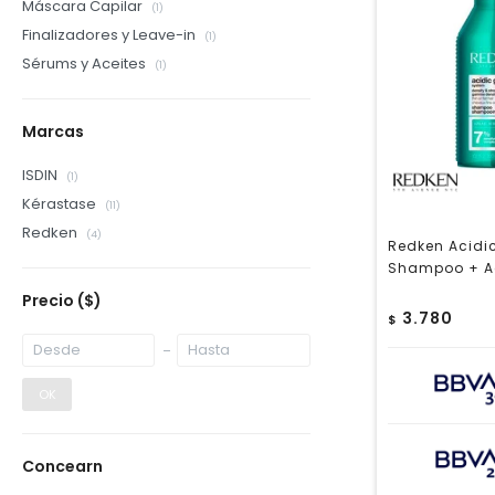
Máscara Capilar
(1)
Finalizadores y Leave-in
(1)
Sérums y Aceites
(1)
Marcas
ISDIN
(1)
Kérastase
(11)
Redken
(4)
Redken Acidic
Shampoo + A
Precio
($)
3.780
$
OK
Concearn