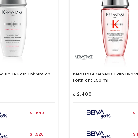
cifique Bain Prévention
Kérastase Genesis Bain Hydr
Fortifiant 250 ml
2.400
$
1.680
$
$
1.920
$
$