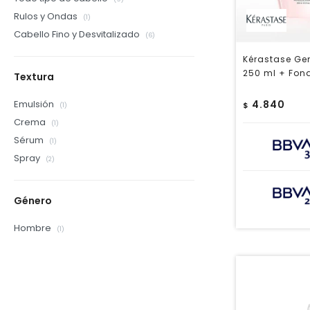
Rulos y Ondas
(1)
Cabello Fino y Desvitalizado
(6)
Kérastase Gen
250 ml + Fon
Textura
Emulsión
4.840
$
(1)
Crema
(1)
Sérum
(1)
Spray
(2)
Género
Hombre
(1)