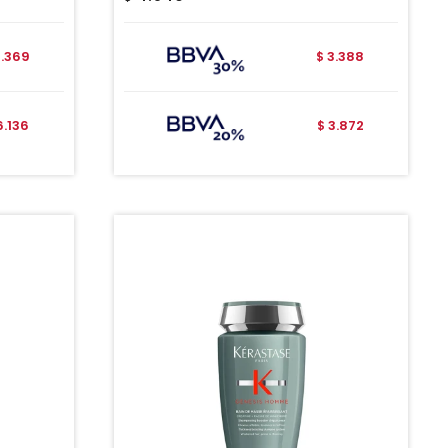
.369
3.388
$
6.136
3.872
$