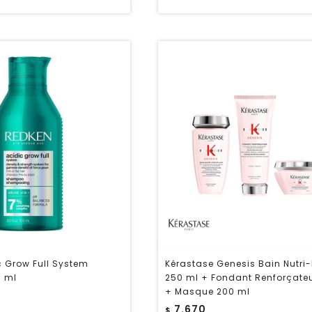
 Grow Full System
Kérastase Genesis Bain Nutri-F
 ml
250 ml + Fondant Renforçate
+ Masque 200 ml
7.670
$