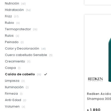
Nutrición
(42)
Hidratación
(54)
Frizz
(37)
Rubio
(9)
Termoprotector
(19)
Rulos
(4)
Peinado
(2)
Color y Decoloración
(48)
Cuero cabelludo Sensible
(5)
Crecimiento
(11)
Caspa
(1)
Caída de cabello
(16)
Limpieza
(3)
Iluminación
(2)
Firmeza
Redken Acidic
(1)
Shampoo 300
Anti-Edad
(2)
Volumen
(4)
1.890
$