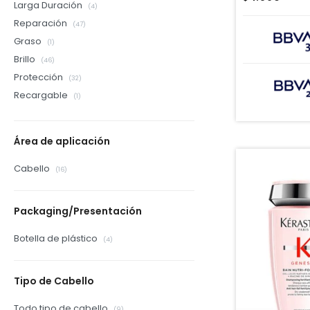
Larga Duración
(4)
Reparación
(47)
Graso
(1)
Brillo
(46)
Protección
(32)
Recargable
(1)
Área de aplicación
Cabello
(16)
Packaging/Presentación
Botella de plástico
(4)
Tipo de Cabello
Todo tipo de cabello
(9)