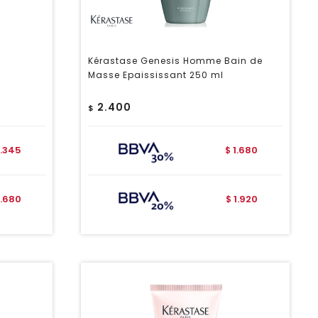
Kérastase Genesis Homme Bain de
Masse Epaississant 250 ml
2.400
$
.345
1.680
$
.680
1.920
$