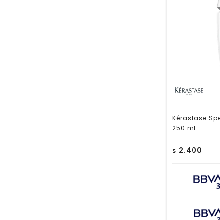
Kérastase Spe
250 ml
2.400
$