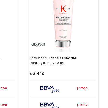
a-
Kérastase Genesis Fondant
Renforçateur 200 ml
2.440
$
1.680
1.708
$
1.920
1.952
$