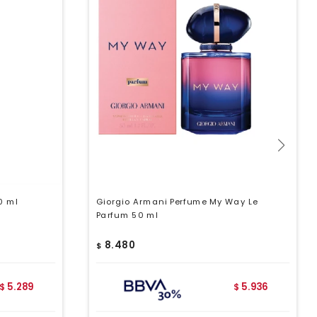
0 ml
Giorgio Armani Perfume My Way Le
Parfum 50 ml
8.480
$
5.289
5.936
$
$