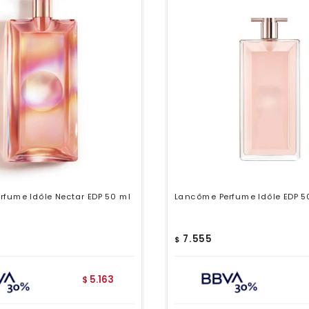
fume Idôle Nectar EDP 50 ml
Lancôme Perfume Idôle EDP 5
7.555
$
5.163
$