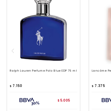
Ralph Lauren Perfume Polo Blue EDP 75 ml
Lancôme Per
7.150
7.375
$
$
5.005
$