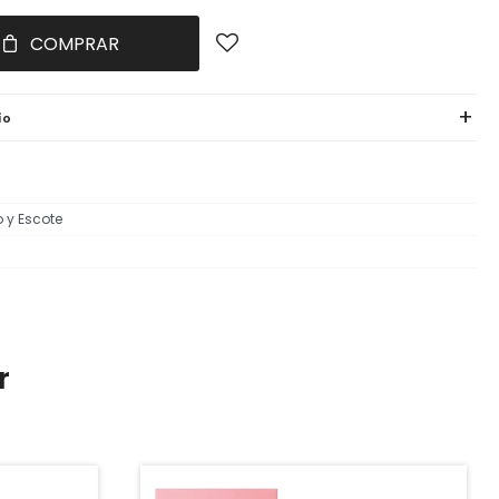
COMPRAR
ío
o y Escote
r