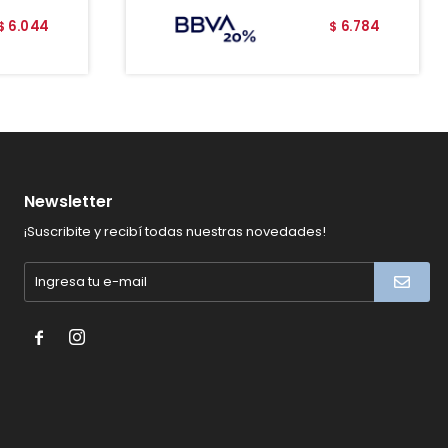
6.044
6.784
$
$
Newsletter
¡Suscribite y recibí todas nuestras novedades!

