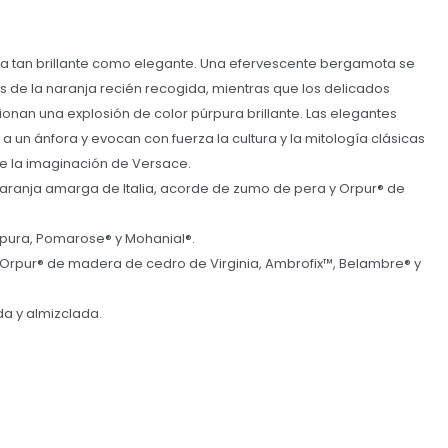
ia tan brillante como elegante. Una efervescente bergamota se
s de la naranja recién recogida, mientras que los delicados
onan una explosión de color púrpura brillante. Las elegantes
a un ánfora y evocan con fuerza la cultura y la mitología clásicas
 la imaginación de Versace.
naranja amarga de Italia, acorde de zumo de pera y Orpur® de
rpura, Pomarose® y Mohanial®.
, Orpur® de madera de cedro de Virginia, Ambrofix™, Belambre® y
ada y almizclada.