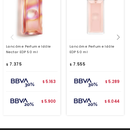
Lancôme Perfume Idôle
Lancôme Perfume Idôle
Nectar EDP 50 ml
EDP 50 ml
7.375
7.555
$
$
5.163
5.289
$
$
5.900
6.044
$
$