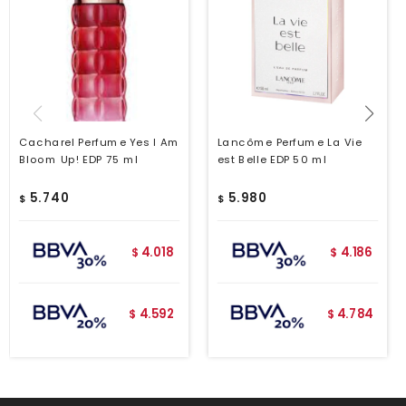
Cacharel Perfume Yes I Am
Lancôme Perfume La Vie
Bloom Up! EDP 75 ml
est Belle EDP 50 ml
5.740
5.980
$
$
4.018
4.186
$
$
4.592
4.784
$
$