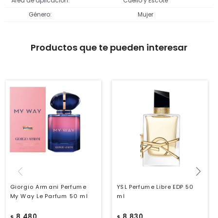
Área de aplicación
Cuello y Escote
Género
Mujer
Productos que te pueden interesar
Giorgio Armani Perfume
YSL Perfume Libre EDP 50
My Way Le Parfum 50 ml
ml
8.480
8.830
$
$