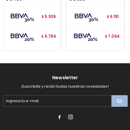
5.936
6.181
$
$
6.784
7.064
$
$
Newsletter
¡Suscribite y recibí todas nuestras novedades!

