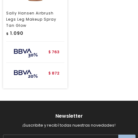
Sally Hansen Airbrush
Legs Leg Makeup Spray
Tan Glow
1.090
$
763
$
872
$
Newsletter
¡Suscribite y recibí todas nuestras novedades!