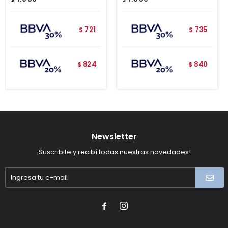
721
735
$
$
824
840
$
$
Newsletter
¡Suscribite y recibí todas nuestras novedades!

