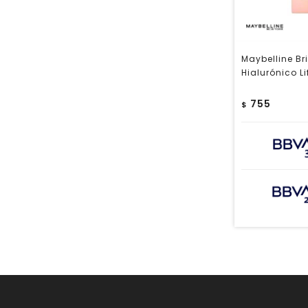
Maybelline Bri
Hialurónico L
755
$