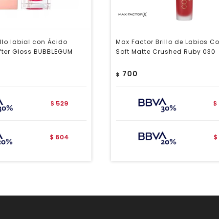
llo labial con Ácido
Max Factor Brillo de Labios Col
ifter Gloss BUBBLEGUM
Soft Matte Crushed Ruby 030
700
$
529
$
$
604
$
$