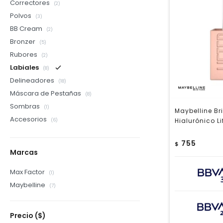
Correctores
(2)
Polvos
(3)
BB Cream
(2)
Bronzer
(5)
Rubores
(2)
Labiales
(8)
Delineadores
(18)
Máscara de Pestañas
(8)
Sombras
(1)
Maybelline Bri
Accesorios
Hialurónico Li
(6)
755
$
Marcas
Max Factor
(1)
Maybelline
(7)
Precio
($)