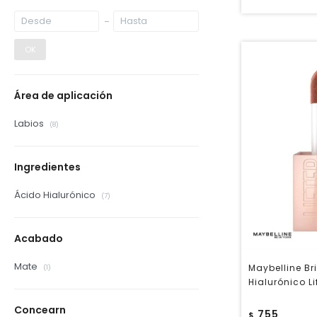
OK
Área de aplicación
Labios
(8)
Ingredientes
Ácido Hialurónico
(7)
Acabado
Mate
Maybelline Bri
(1)
Hialurónico L
Concearn
755
$