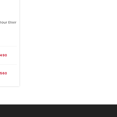
our Elixir
490
560