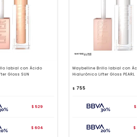
llo labial con Ácido
Maybelline Brillo labial con Á
fter Gloss SUN
Hialurónico Lifter Gloss PEARL
755
$
529
$
$
604
$
$