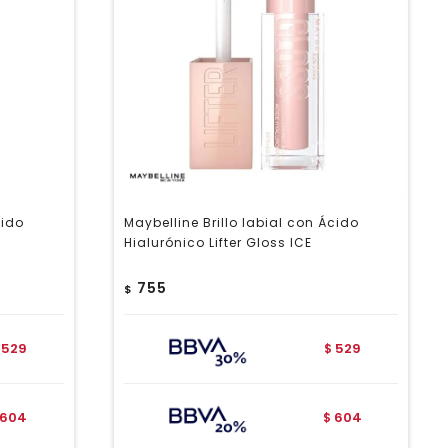
cido
Maybelline Brillo labial con Ácido
Hialurónico Lifter Gloss ICE
755
$
529
529
$
604
604
$