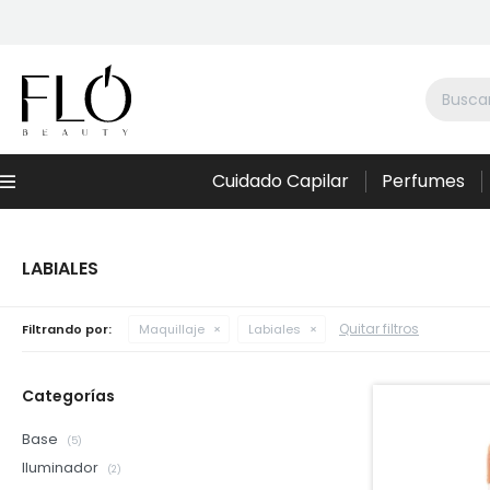
Cuidado Capilar
Perfumes
Menú
LABIALES
Quitar filtros
Filtrando por:
Maquillaje
Labiales
Categorías
Base
(5)
Iluminador
(2)