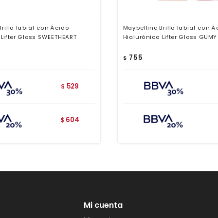
rillo labial con Ácido
Maybelline Brillo labial con Á
 Lifter Gloss SWEETHEART
Hialurónico Lifter Gloss GUMY
755
$
529
$
604
$
Mi cuenta