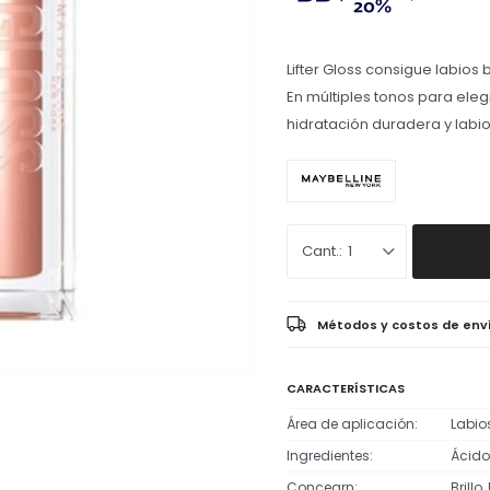
Lifter Gloss consigue labios 
En múltiples tonos para elegi
hidratación duradera y labi
1
Métodos y costos de env
CARACTERÍSTICAS
Área de aplicación
Labio
Ingredientes
Ácido
Concearn
Brillo