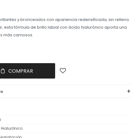
brillantes y bronceados con apariencia redensificada, sin relleno.
r, esta fórmula de brillo labial con ácido hialurónico aporta una
os más carnosos.
COMPRAR
ío
s
 Hialurónico
, Hidratación