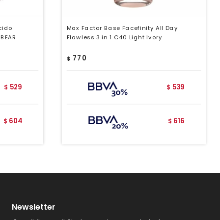
cido
Max Factor Base Facefinity All Day
 BEAR
Flawless 3 in 1 C40 Light Ivory
770
$
529
539
$
$
604
616
$
$
Newsletter