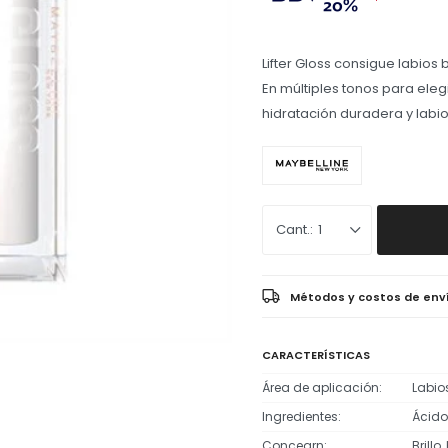
Lifter Gloss consigue labios 
En múltiples tonos para elegi
hidratación duradera y labi
1
Métodos y costos de env
CARACTERÍSTICAS
Área de aplicación
Labio
Ingredientes
Ácido
Concearn
Brillo