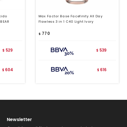
cido
Max Factor Base Facefinity All Day
 BEAR
Flawless 3 in 1 C40 Light Ivory
770
$
529
539
$
$
604
616
$
$
Newsletter