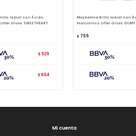
rillo labial con Ácido
Maybelline Brillo labial con Á
 Lifter Gloss SWEETHEART
Hialurónico Lifter Gloss GUMY
755
$
529
$
604
$
Mi cuenta