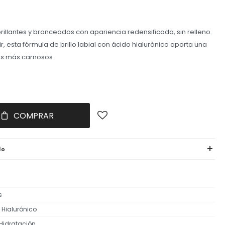
brillantes y bronceados con apariencia redensificada, sin relleno.
r, esta fórmula de brillo labial con ácido hialurónico aporta una
os más carnosos.
COMPRAR
ío
s
 Hialurónico
, Hidratación