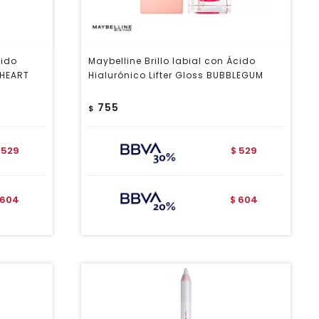
cido
Maybelline Brillo labial con Ácido
THEART
Hialurónico Lifter Gloss BUBBLEGUM
755
$
529
529
$
604
604
$