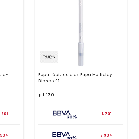
play
Pupa Lápiz de ojos Pupa Multiplay
Blanco 01
1.130
$
791
791
$
$
904
904
$