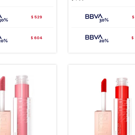
529
$
$
604
$
$