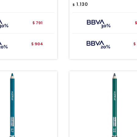
1.130
$
791
$
904
$
$