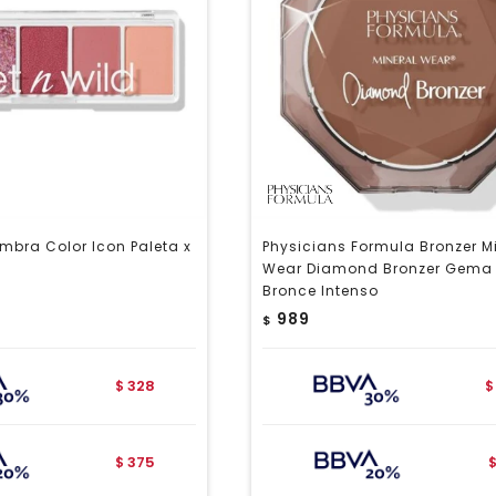
mbra Color Icon Paleta x
Physicians Formula Bronzer M
n
Wear Diamond Bronzer Gema
Bronce Intenso
989
$
328
$
$
375
$