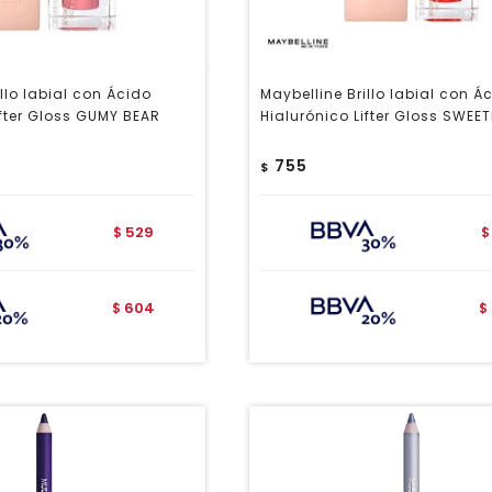
llo labial con Ácido
Maybelline Brillo labial con Á
ifter Gloss GUMY BEAR
Hialurónico Lifter Gloss SWEE
755
$
529
$
$
604
$
$