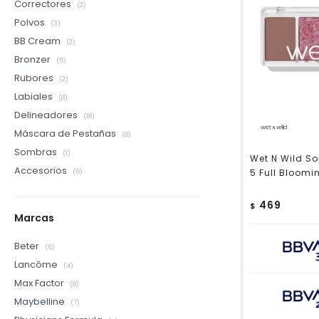
Correctores
(2)
Polvos
(3)
BB Cream
(2)
Bronzer
(5)
Rubores
(2)
Labiales
(8)
Delineadores
(18)
Máscara de Pestañas
(8)
Sombras
(1)
Wet N Wild So
Accesorios
5 Full Bloomi
(6)
469
$
Marcas
Beter
(6)
Lancôme
(4)
Max Factor
(8)
Maybelline
(7)