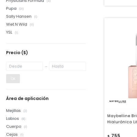
Physicians Formula
(4)
Pupa
(21)
Sally Hansen
(1)
Wet N Wild
(11)
YSL
(1)
Precio
($)
OK
Área de aplicación
Mejillas
(2)
Maybelline Bri
Labios
(8)
Hialurónico Li
Cuerpo
(1)
Cejas
755
(1)
$