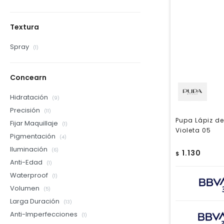
Textura
Spray
(1)
Concearn
Hidratación
(9)
Precisión
(11)
Pupa Lápiz de
Fijar Maquillaje
(1)
Violeta 05
Pigmentación
(4)
Iluminación
(6)
1.130
$
Anti-Edad
(1)
Waterproof
(1)
Volumen
(5)
Larga Duración
(13)
Anti-Imperfecciones
(1)