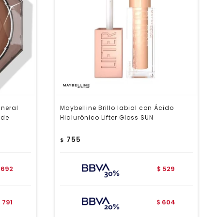
ineral
Maybelline Brillo labial con Ácido
 de
Hialurónico Lifter Gloss SUN
755
$
692
529
$
791
604
$
$