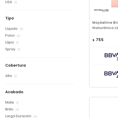
USA
(1)
Tipo
Maybelline Bri
Hialurónico L
Líquido
(2)
Polvo
(2)
755
$
Lápiz
(1)
Spray
(1)
Cobertura
Alta
(1)
Acabado
Mate
(1)
Brillo
(3)
Larga Duración
(4)