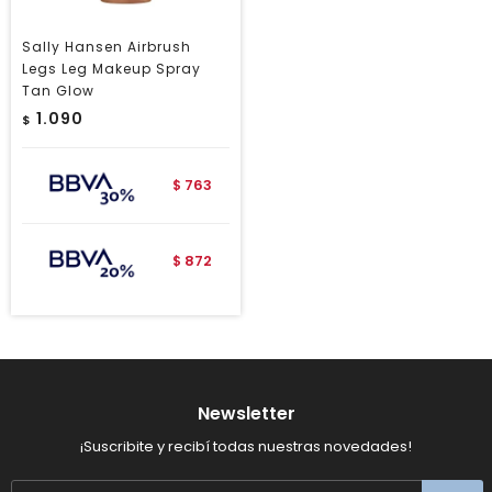
Sally Hansen Airbrush
Legs Leg Makeup Spray
Tan Glow
1.090
$
763
$
872
$
Newsletter
¡Suscribite y recibí todas nuestras novedades!