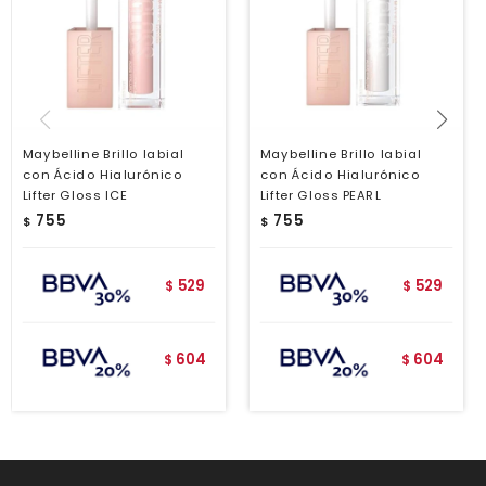
Maybelline Brillo labial
Maybelline Brillo labial
con Ácido Hialurónico
con Ácido Hialurónico
Lifter Gloss ICE
Lifter Gloss PEARL
755
755
$
$
529
529
$
$
604
604
$
$