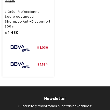
L´Oréal Professionnel
Scalp Advanced
Shampoo Anti-Discomfort
300 ml
1.480
$
1.036
$
1.184
$
Newsletter
¡Suscribite y recibí todas nuestras novedades!