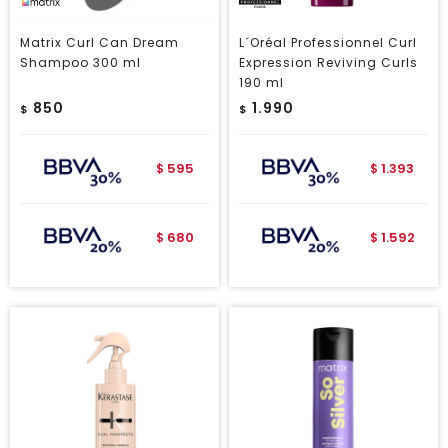
Matrix Curl Can Dream
L´Oréal Professionnel Curl
Shampoo 300 ml
Expression Reviving Curls
190 ml
850
1.990
$
$
595
1.393
$
$
680
1.592
$
$