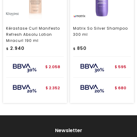
Kérastase Curl Manifesto
Matrix So Silver Shampoo
Refresh Absolu Lotion
300 ml
Miracurl 190 ml
2.940
850
$
$
2.058
595
$
$
2.352
680
$
$
Newsletter