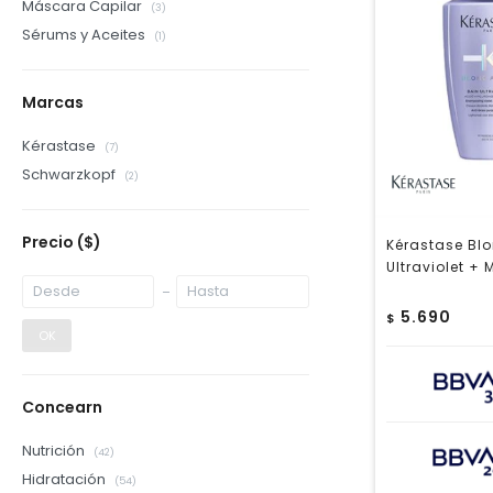
Máscara Capilar
(3)
Sérums y Aceites
(1)
Marcas
Kérastase
(7)
Schwarzkopf
(2)
Precio
($)
Kérastase Bl
Ultraviolet + 
5.690
$
OK
Concearn
Nutrición
(42)
Hidratación
(54)