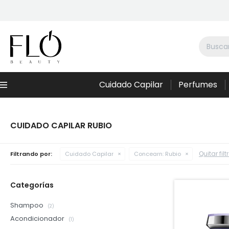
Cuidado Capilar
Perfumes
Menú
CUIDADO CAPILAR RUBIO
Quitar filt
Filtrando por:
Cuidado Capilar
Concearn:
Rubio
Categorías
Shampoo
(2)
Acondicionador
(1)