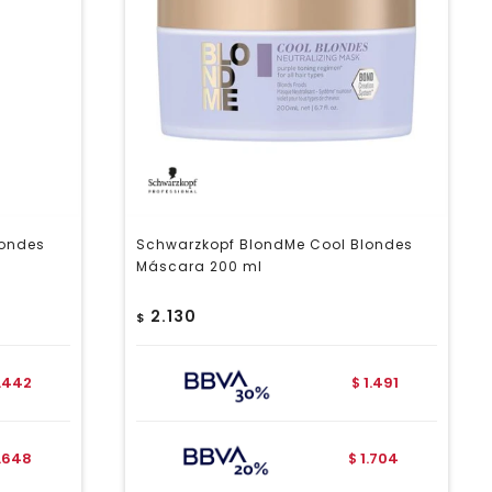
londes
Schwarzkopf BlondMe Cool Blondes
Máscara 200 ml
2.130
$
1.442
1.491
$
1.648
1.704
$