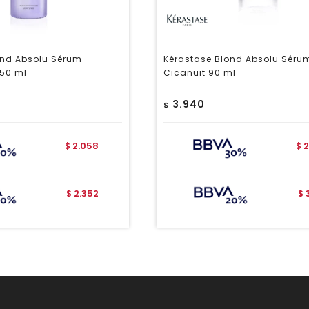
ond Absolu Sérum
Kérastase Blond Absolu Séru
50 ml
Cicanuit 90 ml
3.940
$
2.058
2
$
$
2.352
$
$