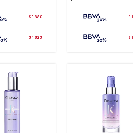
1.680
$
$
1.920
$
$