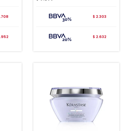
1.708
2.303
$
1.952
2.632
$