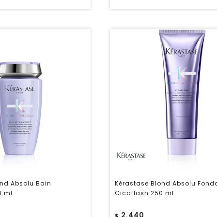
ond Absolu Bain
Kérastase Blond Absolu Fond
0 ml
Cicaflash 250 ml
2.440
$