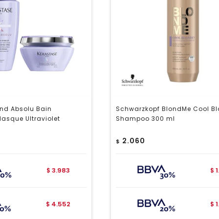
ond Absolu Bain
Schwarzkopf BlondMe Cool B
Masque Ultraviolet
Shampoo 300 ml
2.060
$
3.983
$
$
4.552
$
$