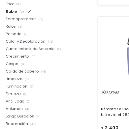
Frizz
(37)
Rubio
(9)
Termoprotector
(19)
Rulos
(4)
Peinado
(2)
Color y Decoloración
(48)
Cuero cabelludo Sensible
(5)
Crecimiento
(11)
Caspa
(1)
Caída de cabello
(16)
Limpieza
(3)
Iluminación
(2)
Firmeza
(1)
Anti-Edad
(2)
Volumen
Kérastase Bl
(4)
Ultraviolet 25
Larga Duración
(4)
Reparación
(47)
2.400
$