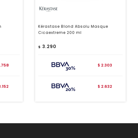
m
Kérastase Blond Absolu Masque
Cicaextreme 200 ml
3.290
$
.758
2.303
$
3.152
2.632
$