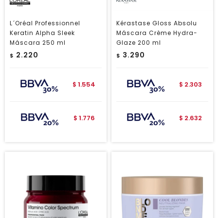
L´Oréal Professionnel
Kérastase Gloss Absolu
Keratin Alpha Sleek
Máscara Crème Hydra-
Máscara 250 ml
Glaze 200 ml
2.220
3.290
$
$
1.554
2.303
$
$
1.776
2.632
$
$