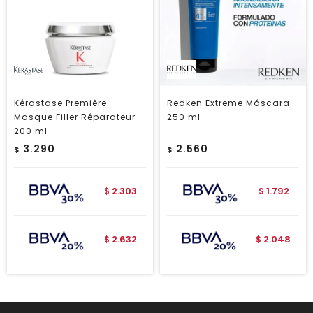
Kérastase Première
Redken Extreme Máscara
Masque Filler Réparateur
250 ml
200 ml
3.290
2.560
$
$
2.303
1.792
$
$
2.632
2.048
$
$