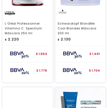
L´Oréal Professionnel
Schwarzkopf BlondMe
Vitamino C. Spectrum
Cool Blondes Máscara
Máscara 250 ml
200 ml
2.220
2.130
$
$
1.554
1.491
$
$
1.776
1.704
$
$