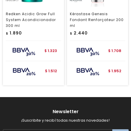
Redken Acidic Grow Full
Kérastase Genesis
System Acondicionador
Fondant Renforçateur 200
300 ml
ml
1.890
2.440
$
$
1.323
1.708
$
$
1.512
1.952
$
$
Newsletter
¡Suscribite y recibí todas nuestras novedades!